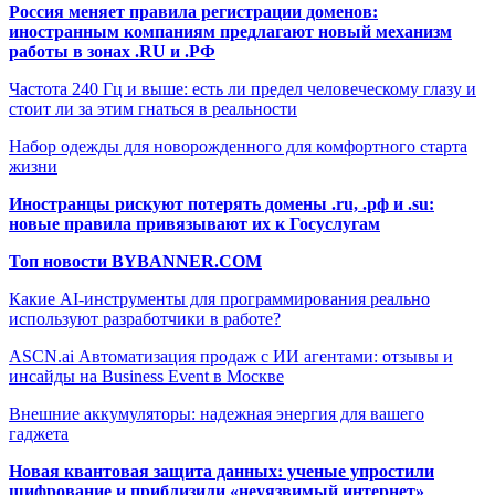
Россия меняет правила регистрации доменов:
иностранным компаниям предлагают новый механизм
работы в зонах .RU и .РФ
Частота 240 Гц и выше: есть ли предел человеческому глазу и
стоит ли за этим гнаться в реальности
Набор одежды для новорожденного для комфортного старта
жизни
Иностранцы рискуют потерять домены .ru, .рф и .su:
новые правила привязывают их к Госуслугам
Топ новости BYBANNER.COM
Какие AI-инструменты для программирования реально
используют разработчики в работе?
ASCN.ai Автоматизация продаж с ИИ агентами: отзывы и
инсайды на Business Event в Москве
Внешние аккумуляторы: надежная энергия для вашего
гаджета
Новая квантовая защита данных: ученые упростили
шифрование и приблизили «неуязвимый интернет»