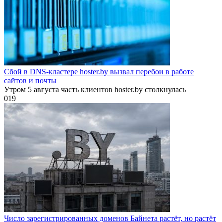
Сбой в DNS-кластере hoster.by вызвал перебои в работе
сайтов и почты
Утром 5 августа часть клиентов hoster.by столкнулась
0
19
Число зарегистрированных доменов Байнета растёт, но растёт