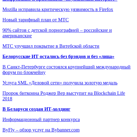
Mozilla исправила критическую уязвимость в Firefox
Новый тарифный план от МТС
90% сайтов с детской порнографией – российские и
американские
МТС улучшил покрытие в Витебской области
Белорусские ИТ остались без брэндов и без «лица»
В Санкт-Петербурге состоялся крупнейший международный
форум по блокчейну
Услуга SML «Деловой сети» получила золотую медаль
Пророк биткоина Роджер Вер выступит на Blockchain Life
2018
В Беларуси создан ИТ-холдинг
Информационный партнер конкурса
ByFly – обзор услуг на Bybanner.com