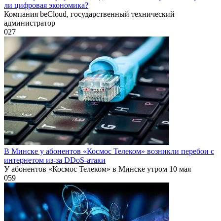
ли цифровая экономика?
Компания beCloud, государственный технический
администратор
0
27
В Минске у абонентов «Космос Телеком» возникли перебои с
интернетом из-за DDoS-атаки
У абонентов «Космос Телеком» в Минске утром 10 мая
0
59