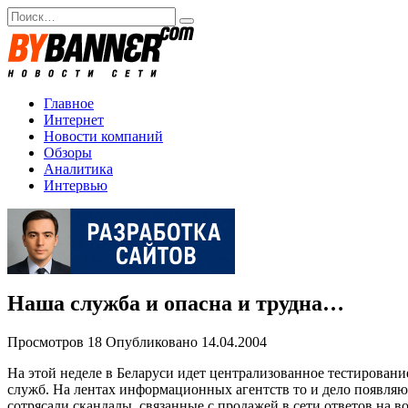
Перейти
Search
к
for:
содержанию
Главное
Интернет
Новости компаний
Обзоры
Аналитика
Интервью
Наша служба и опасна и трудна…
Просмотров
18
Опубликовано
14.04.2004
На этой неделе в Беларуси идет централизованное тестирован
служб. На лентах информационных агентств то и дело появля
сотрясали скандалы, связанные с продажей в сети ответов на 