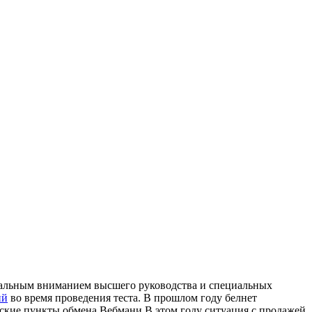
стальным вниманием высшего руководства и специальных
ий
во время проведения теста. В прошлом году белнет
ские пункты обмена Вебмани.В этом году ситуация с продажей