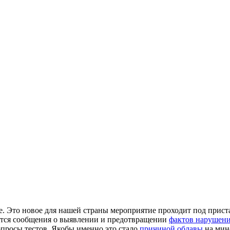
ие. Это новое для нашей страны мероприятие проходит под при
ются сообщения о выявлении и предотвращении
фактов нарушен
вопросы тестов. Якобы именно это стало
причиной облавы
на мин