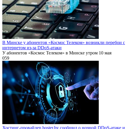
В Минске у абонентов «Космос Телеком» возникли перебои с
интернетом из-за DDoS-атаки
У абонентов «Космос Телеком» в Минске утром 10 мая
0
59
Хостинг-провайдер hoster.by сообщил о ночной DDoS-атаке и