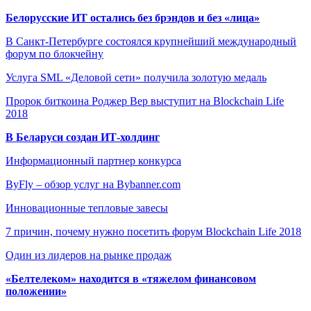
Белорусские ИТ остались без брэндов и без «лица»
В Санкт-Петербурге состоялся крупнейший международный
форум по блокчейну
Услуга SML «Деловой сети» получила золотую медаль
Пророк биткоина Роджер Вер выступит на Blockchain Life
2018
В Беларуси создан ИТ-холдинг
Информационный партнер конкурса
ByFly – обзор услуг на Bybanner.com
Инновационные тепловые завесы
7 причин, почему нужно посетить форум Blockchain Life 2018
Один из лидеров на рынке продаж
«Белтелеком» находится в «тяжелом финансовом
положении»