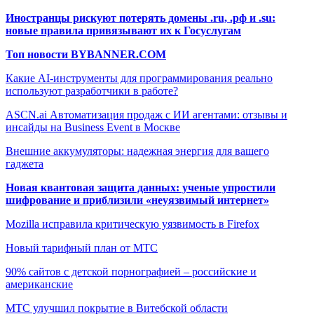
Иностранцы рискуют потерять домены .ru, .рф и .su:
новые правила привязывают их к Госуслугам
Топ новости BYBANNER.COM
Какие AI-инструменты для программирования реально
используют разработчики в работе?
ASCN.ai Автоматизация продаж с ИИ агентами: отзывы и
инсайды на Business Event в Москве
Внешние аккумуляторы: надежная энергия для вашего
гаджета
Новая квантовая защита данных: ученые упростили
шифрование и приблизили «неуязвимый интернет»
Mozilla исправила критическую уязвимость в Firefox
Новый тарифный план от МТС
90% сайтов с детской порнографией – российские и
американские
МТС улучшил покрытие в Витебской области