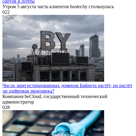
сайтов и почты
Утром 5 августа часть клиентов hoster.by столкнулась
0
22
Число зарегистрированных доменов Байнета растёт, но растёт
ли цифровая экономика?
Компания beCloud, государственный технический
администратор
0
28