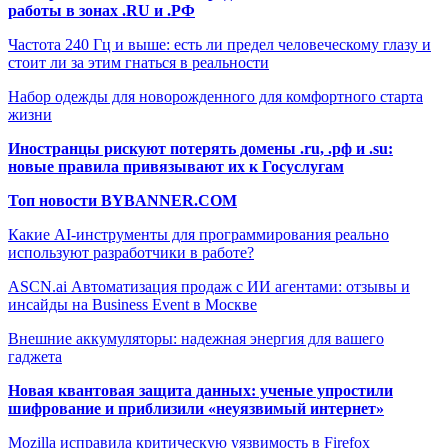
работы в зонах .RU и .РФ
Частота 240 Гц и выше: есть ли предел человеческому глазу и
стоит ли за этим гнаться в реальности
Набор одежды для новорожденного для комфортного старта
жизни
Иностранцы рискуют потерять домены .ru, .рф и .su:
новые правила привязывают их к Госуслугам
Топ новости BYBANNER.COM
Какие AI-инструменты для программирования реально
используют разработчики в работе?
ASCN.ai Автоматизация продаж с ИИ агентами: отзывы и
инсайды на Business Event в Москве
Внешние аккумуляторы: надежная энергия для вашего
гаджета
Новая квантовая защита данных: ученые упростили
шифрование и приблизили «неуязвимый интернет»
Mozilla исправила критическую уязвимость в Firefox