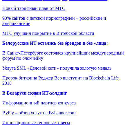
Новый тарифный план от МТС
90% сайтов с детской порнографией – российские и
американские
МТС улучшил покрытие в Витебской области
Белорусские ИТ остались без брэндов и без «лица»
В Санкт-Петербурге состоялся крупнейший международный
форум по блокчейну
Услуга SML «Деловой сети» получила золотую медаль
Пророк биткоина Роджер Вер выступит на Blockchain Life
2018
В Беларуси создан ИТ-холдинг
Информационный партнер конкурса
ByFly – обзор услуг на Bybanner.com
Инновационные тепловые завесы