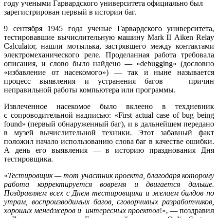
году учеными Гарвардского университета официально был
зарегистрирован первый в истории баг.
9 сентября 1945 года ученые Гарвардского университета,
тестировавшие вычислительную машину Mark II Aiken Relay
Calculator, нашли мотылька, застрявшего между контактами
электромеханического реле. Проделанная работа требовала
описания, и слово было найдено — «debugging» (дословно
«избавление от насекомого») — так и ныне называется
процесс выявления и устранения багов — причин
неправильной работы компьютера или программы.
Извлеченное насекомое было вклеено в техдневник
с сопроводительной надписью: «First actual case of bug being
found» (первый обнаруженный баг), и в дальнейшем передано
в музей вычислительной техники. Этот забавный факт
положил начало использованию слова баг в качестве ошибки.
А день его выявления — в историю празднования Дня
тестировщика.
«
Тестировщик — тот участник проекта, благодаря которому
работа корректируется вовремя и двигается дальше.
Поздравляем всех с Днем тестировщика и желаем билдов по
утрам, воспроизводимых багов, сговорчивых разработчиков,
хороших менеджеров и интересных проектов
!», — поздравил