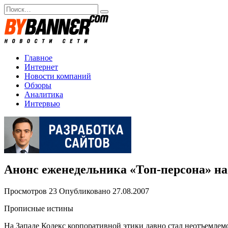
Перейти
Search
к
for:
содержанию
Главное
Интернет
Новости компаний
Обзоры
Аналитика
Интервью
Анонс еженедельника «Топ-персона» на 
Просмотров
23
Опубликовано
27.08.2007
Прописные истины
На Западе Кодекс корпоративной этики давно стал неотъемлем