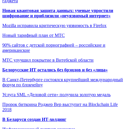
гаджета
Новая квантовая защита данных: ученые упростили
шифрование и приблизили «неуязвимый интернет»
Mozilla исправила критическую уязвимость в Firefox
Новый тарифный план от МТС
90% сайтов с детской порнографией – российские и
американские
МТС улучшил покрытие в Витебской области
Белорусские ИТ остались без брэндов и без «лица»
В Санкт-Петербурге состоялся крупнейший международный
форум по блокчейну
Услуга SML «Деловой сети» получила золотую медаль
Пророк биткоина Роджер Вер выступит на Blockchain Life
2018
В Беларуси создан ИТ-холдинг