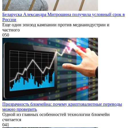
Беларуска Александра Митрошина получила условный срок в
России
Еще один эпизод кампании против медиаиндустрии и
частного
0
50
Прозрачность блокчейна: почему криптовалютные переводы
можно проверить
Одной из главных особенностей технологии блокчейн
считается
0
41