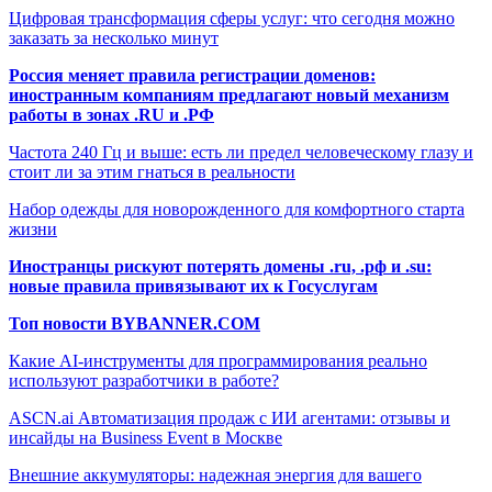
Цифровая трансформация сферы услуг: что сегодня можно
заказать за несколько минут
Россия меняет правила регистрации доменов:
иностранным компаниям предлагают новый механизм
работы в зонах .RU и .РФ
Частота 240 Гц и выше: есть ли предел человеческому глазу и
стоит ли за этим гнаться в реальности
Набор одежды для новорожденного для комфортного старта
жизни
Иностранцы рискуют потерять домены .ru, .рф и .su:
новые правила привязывают их к Госуслугам
Топ новости BYBANNER.COM
Какие AI-инструменты для программирования реально
используют разработчики в работе?
ASCN.ai Автоматизация продаж с ИИ агентами: отзывы и
инсайды на Business Event в Москве
Внешние аккумуляторы: надежная энергия для вашего