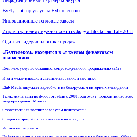
Информационный партнер конкурса
ByFly – обзор услуг на Bybanner.com
Инновационные тепловые завесы
7 причин, почему нужно посетить форум Blockchain Life 2018
Один из лидеров на рынке продаж
«Белтелеком» находится в «тяжелом финансовом
положении»
Комплекс услуг по созданию, сопровождению и продвижению сайта
Итоги международной специализированной выставки
Elab Media запускает видеоблоги на белорусском интернет-телевидении
Телеконсультации по флюорографии с 2008 года будут проводиться во всех
медучреждениях Минска
Отечественный хостинг белорусам неинтересен
Студия веб-разработок отметилась на конкурсе
Истина где-то рядом
Информационные технологии, интернет, телеком и мобильная связь. Обзор