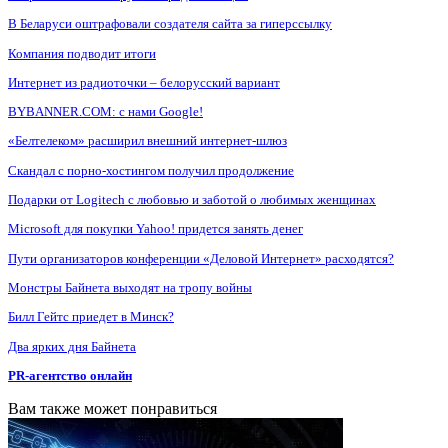
В Беларуси оштрафовали создателя сайта за гиперссылку
Компания подводит итоги
Интернет из радиоточки – белорусский вариант
BYBANNER.COM: c нами Google!
«Белтелеком» расширил внешний интернет-шлюз
Скандал с порно-хостингом получил продолжение
Подарки от Logitech с любовью и заботой о любимых женщинах
Microsoft для покупки Yahoo! придется занять денег
Пути организаторов конференции «Деловой Интернет» расходятся?
Монстры Байнета выходят на тропу войны
Билл Гейтс приедет в Минск?
Два ярких дня Байнета
PR-агентство онлайн
Вам также может понравиться