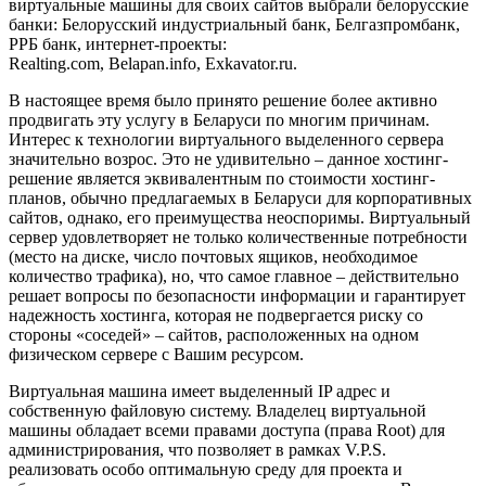
виртуальные машины для своих сайтов выбрали белорусские
банки: Белорусский индустриальный банк, Белгазпромбанк,
РРБ банк, интернет-проекты:
Realting.com, Belapan.info, Exkavator.ru.
В настоящее время было принято решение более активно
продвигать эту услугу в Беларуси по многим причинам.
Интерес к технологии виртуального выделенного сервера
значительно возрос. Это не удивительно – данное хостинг-
решение является эквивалентным по стоимости хостинг-
планов, обычно предлагаемых в Беларуси для корпоративных
сайтов, однако, его преимущества неоспоримы. Виртуальный
сервер удовлетворяет не только количественные потребности
(место на диске, число почтовых ящиков, необходимое
количество трафика), но, что самое главное – действительно
решает вопросы по безопасности информации и гарантирует
надежность хостинга, которая не подвергается риску со
стороны «соседей» – сайтов, расположенных на одном
физическом сервере с Вашим ресурсом.
Виртуальная машина имеет выделенный IP адрес и
собственную файловую систему. Владелец виртуальной
машины обладает всеми правами доступа (права Root) для
администрирования, что позволяет в рамках V.P.S.
реализовать особо оптимальную среду для проекта и