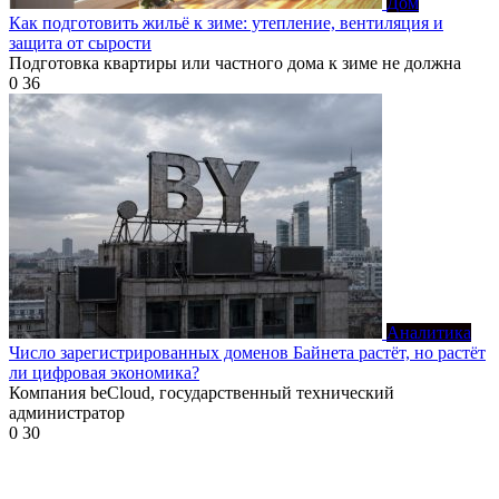
Дом
Как подготовить жильё к зиме: утепление, вентиляция и
защита от сырости
Подготовка квартиры или частного дома к зиме не должна
0
36
Аналитика
Число зарегистрированных доменов Байнета растёт, но растёт
ли цифровая экономика?
Компания beCloud, государственный технический
администратор
0
30