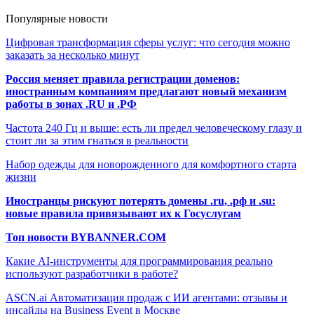
Популярные новости
Цифровая трансформация сферы услуг: что сегодня можно
заказать за несколько минут
Россия меняет правила регистрации доменов:
иностранным компаниям предлагают новый механизм
работы в зонах .RU и .РФ
Частота 240 Гц и выше: есть ли предел человеческому глазу и
стоит ли за этим гнаться в реальности
Набор одежды для новорожденного для комфортного старта
жизни
Иностранцы рискуют потерять домены .ru, .рф и .su:
новые правила привязывают их к Госуслугам
Топ новости BYBANNER.COM
Какие AI-инструменты для программирования реально
используют разработчики в работе?
ASCN.ai Автоматизация продаж с ИИ агентами: отзывы и
инсайды на Business Event в Москве