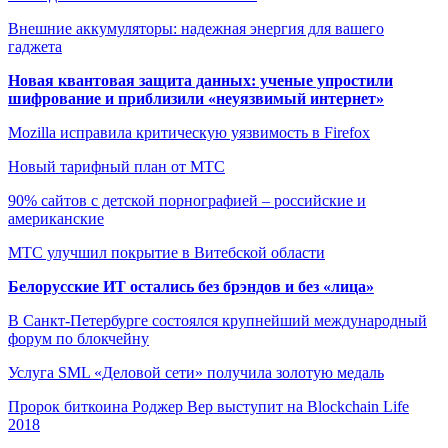
Внешние аккумуляторы: надежная энергия для вашего
гаджета
Новая квантовая защита данных: ученые упростили
шифрование и приблизили «неуязвимый интернет»
Mozilla исправила критическую уязвимость в Firefox
Новый тарифный план от МТС
90% сайтов с детской порнографией – российские и
американские
МТС улучшил покрытие в Витебской области
Белорусские ИТ остались без брэндов и без «лица»
В Санкт-Петербурге состоялся крупнейший международный
форум по блокчейну
Услуга SML «Деловой сети» получила золотую медаль
Пророк биткоина Роджер Вер выступит на Blockchain Life
2018