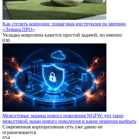
Как стелить ковролин: пошаговая инструкция по мнению
«Лемана ПРО»
Укладка ковролина кажется простой задачей, но именно
0
30
Межсетевые экраны нового поколения NGFW: что такое
межсетевой экран нового поколения и какие решения выбрать
Современная корпоративная сеть уже давно не
ограничивается
0
54