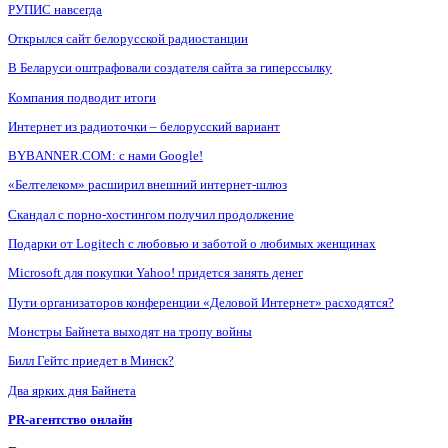
РУПИС навсегда
Открылся сайт белорусской радиостанции
В Беларуси оштрафовали создателя сайта за гиперссылку
Компания подводит итоги
Интернет из радиоточки – белорусский вариант
BYBANNER.COM: c нами Google!
«Белтелеком» расширил внешний интернет-шлюз
Скандал с порно-хостингом получил продолжение
Подарки от Logitech с любовью и заботой о любимых женщинах
Microsoft для покупки Yahoo! придется занять денег
Пути организаторов конференции «Деловой Интернет» расходятся?
Монстры Байнета выходят на тропу войны
Билл Гейтс приедет в Минск?
Два ярких дня Байнета
PR-агентство онлайн