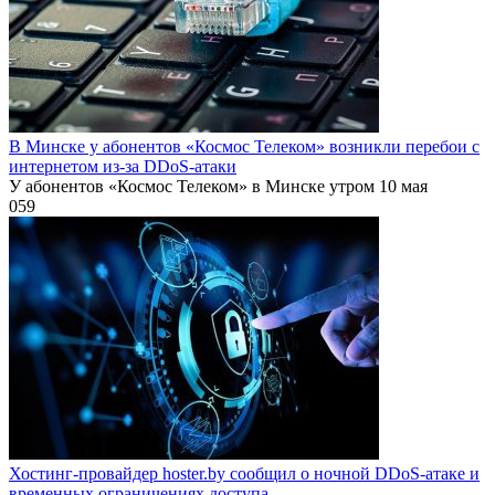
В Минске у абонентов «Космос Телеком» возникли перебои с
интернетом из-за DDoS-атаки
У абонентов «Космос Телеком» в Минске утром 10 мая
0
59
Хостинг-провайдер hoster.by сообщил о ночной DDoS-атаке и
временных ограничениях доступа