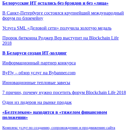
Белорусские ИТ остались без брэндов и без «лица»
В Санкт-Петербурге состоялся крупнейший международный
форум по блокчейну
Услуга SML «Деловой сети» получила золотую медаль
Пророк биткоина Роджер Вер выступит на Blockchain Life
2018
В Беларуси создан ИТ-холдинг
Информационный партнер конкурса
ByFly – обзор услуг на Bybanner.com
Инновационные тепловые завесы
7 причин, почему нужно посетить форум Blockchain Life 2018
Один из лидеров на рынке продаж
«Белтелеком» находится в «тяжелом финансовом
положении»
Комплекс услуг по созданию, сопровождению и продвижению сайта