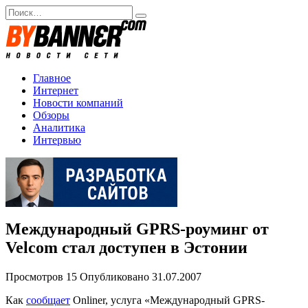
Перейти
Search
к
for:
содержанию
Главное
Интернет
Новости компаний
Обзоры
Аналитика
Интервью
Международный GPRS-роуминг от
Velcom стал доступен в Эстонии
Просмотров
15
Опубликовано
31.07.2007
Как
сообщает
Onliner, услуга «Международный GPRS-