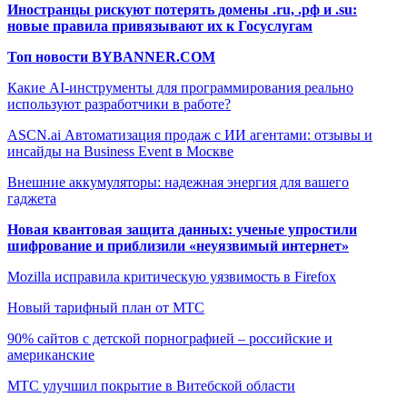
Иностранцы рискуют потерять домены .ru, .рф и .su:
новые правила привязывают их к Госуслугам
Топ новости BYBANNER.COM
Какие AI-инструменты для программирования реально
используют разработчики в работе?
ASCN.ai Автоматизация продаж с ИИ агентами: отзывы и
инсайды на Business Event в Москве
Внешние аккумуляторы: надежная энергия для вашего
гаджета
Новая квантовая защита данных: ученые упростили
шифрование и приблизили «неуязвимый интернет»
Mozilla исправила критическую уязвимость в Firefox
Новый тарифный план от МТС
90% сайтов с детской порнографией – российские и
американские
МТС улучшил покрытие в Витебской области