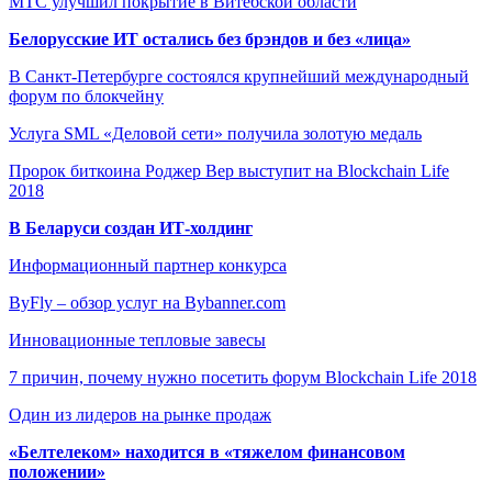
МТС улучшил покрытие в Витебской области
Белорусские ИТ остались без брэндов и без «лица»
В Санкт-Петербурге состоялся крупнейший международный
форум по блокчейну
Услуга SML «Деловой сети» получила золотую медаль
Пророк биткоина Роджер Вер выступит на Blockchain Life
2018
В Беларуси создан ИТ-холдинг
Информационный партнер конкурса
ByFly – обзор услуг на Bybanner.com
Инновационные тепловые завесы
7 причин, почему нужно посетить форум Blockchain Life 2018
Один из лидеров на рынке продаж
«Белтелеком» находится в «тяжелом финансовом
положении»