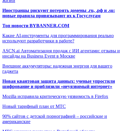
жизни
Иностранцы рискуют потерять домены .ru, .рф и .su:
новые правила привязывают их к Госуслугам
Топ новости BYBANNER.COM
Какие AI-инструменты для программирования реально
используют разработчики в работе?
ASCN.ai Автоматизация продаж с ИИ агентами: отзывы и
инсайды на Business Event в Москве
Внешние аккумуляторы: надежная энергия для вашего
гаджета
Новая квантовая защита данных: ученые упростили
шифрование и приблизили «неуязвимый интернет»
Mozilla исправила критическую уязвимость в Firefox
Новый тарифный план от МТС
90% сайтов с детской порнографией – российские и
американские