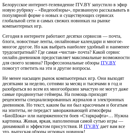
Белорусское интернет-телевидение ITV.BY запустило в эфир
новую рубрику – «Видеообзоры», призванную рассказывать в
популярной форме о новых и существующих сервисах
глобальной сети и самых свежих новинках на рынке
компьютерных игр.
Сегодня в интернете работают десятки сервисов — почта,
блоги, новостные ленты, онлайновые календари и многое-
многое другое. Но как выбрать наиболее удобный и наименее
трудозатратный? Где самая «чистая» почта? Какой сервис
онлайн-дневников предоставляет максимальные возможности
для своего хозяина? Профессиональные обзоры
ITV.BY
помогут ответить на эти и другие вопросы.
Не менее насыщен рынок компьютерных игр. Они выходят
десятками за неделю, сотнями за месяц и тысячами в год и
разобраться во всем их многообразии зачастую не могут даже
самые продвинутые геймеры. На помощь приходят
рецензенты специализированных журналов и электронных
дневников. Но текст, каким бы ни был красочным и богатым
на эпитеты, не передаст завораживающей атмосферы
«БиоШока» или напряженности боев «Старкрафта»… Нужна
картинка. Живая, яркая, наполненная самой сутью игры —
динамикой и эффектом присутствия. И
ITV.BY
дает вам все
это, выпуская обзоры игровых новинок!