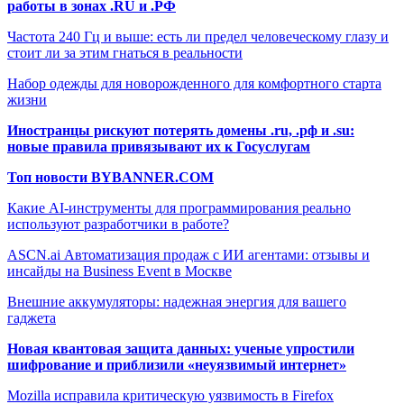
работы в зонах .RU и .РФ
Частота 240 Гц и выше: есть ли предел человеческому глазу и
стоит ли за этим гнаться в реальности
Набор одежды для новорожденного для комфортного старта
жизни
Иностранцы рискуют потерять домены .ru, .рф и .su:
новые правила привязывают их к Госуслугам
Топ новости BYBANNER.COM
Какие AI-инструменты для программирования реально
используют разработчики в работе?
ASCN.ai Автоматизация продаж с ИИ агентами: отзывы и
инсайды на Business Event в Москве
Внешние аккумуляторы: надежная энергия для вашего
гаджета
Новая квантовая защита данных: ученые упростили
шифрование и приблизили «неуязвимый интернет»
Mozilla исправила критическую уязвимость в Firefox