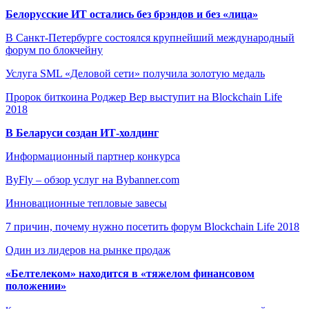
Белорусские ИТ остались без брэндов и без «лица»
В Санкт-Петербурге состоялся крупнейший международный
форум по блокчейну
Услуга SML «Деловой сети» получила золотую медаль
Пророк биткоина Роджер Вер выступит на Blockchain Life
2018
В Беларуси создан ИТ-холдинг
Информационный партнер конкурса
ByFly – обзор услуг на Bybanner.com
Инновационные тепловые завесы
7 причин, почему нужно посетить форум Blockchain Life 2018
Один из лидеров на рынке продаж
«Белтелеком» находится в «тяжелом финансовом
положении»