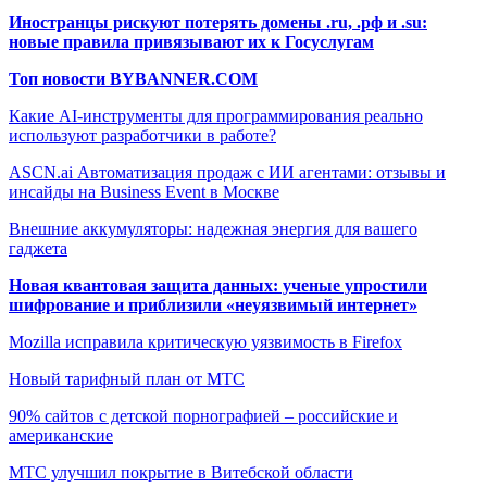
Иностранцы рискуют потерять домены .ru, .рф и .su:
новые правила привязывают их к Госуслугам
Топ новости BYBANNER.COM
Какие AI-инструменты для программирования реально
используют разработчики в работе?
ASCN.ai Автоматизация продаж с ИИ агентами: отзывы и
инсайды на Business Event в Москве
Внешние аккумуляторы: надежная энергия для вашего
гаджета
Новая квантовая защита данных: ученые упростили
шифрование и приблизили «неуязвимый интернет»
Mozilla исправила критическую уязвимость в Firefox
Новый тарифный план от МТС
90% сайтов с детской порнографией – российские и
американские
МТС улучшил покрытие в Витебской области