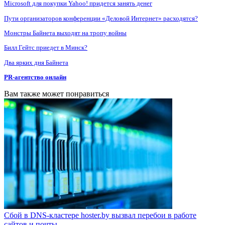
Microsoft для покупки Yahoo! придется занять денег
Пути организаторов конференции «Деловой Интернет» расходятся?
Монстры Байнета выходят на тропу войны
Билл Гейтс приедет в Минск?
Два ярких дня Байнета
PR-агентство онлайн
Вам также может понравиться
Сбой в DNS-кластере hoster.by вызвал перебои в работе
сайтов и почты