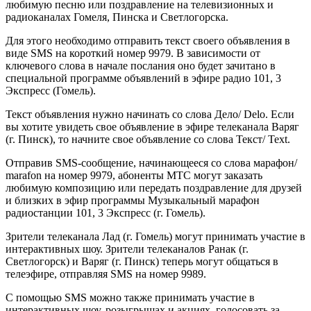
любимую песню или поздравление на телевизионных и
радиоканалах Гомеля, Пинска и Светлогорска.
Для этого необходимо отправить текст своего объявления в
виде SMS на короткий номер 9979. В зависимости от
ключевого слова в начале послания оно будет зачитано в
специальной программе объявлений в эфире радио 101, 3
Экспресс (Гомель).
Текст объявления нужно начинать со слова Дело/ Delo. Если
вы хотите увидеть свое объявление в эфире телеканала Варяг
(г. Пинск), то начните свое объявление со слова Текст/ Text.
Отправив SMS-сообщение, начинающееся со слова марафон/
marafon на номер 9979, абоненты МТС могут заказать
любимую композицию или передать поздравление для друзей
и близких в эфир программы Музыкальный марафон
радиостанции 101, 3 Экспресс (г. Гомель).
Зрители телеканала Лад (г. Гомель) могут принимать участие в
интерактивных шоу. Зрители телеканалов Ранак (г.
Светлогорск) и Варяг (г. Пинск) теперь могут общаться в
телеэфире, отправляя SMS на номер 9989.
С помощью SMS можно также принимать участие в
интерактивных шоу, розыгрышах и акциях, голосовать за