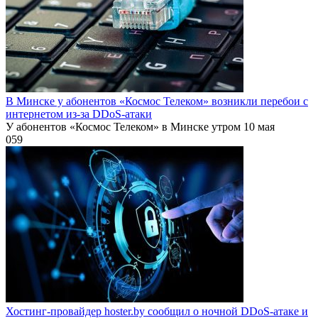
В Минске у абонентов «Космос Телеком» возникли перебои с
интернетом из-за DDoS-атаки
У абонентов «Космос Телеком» в Минске утром 10 мая
0
59
Хостинг-провайдер hoster.by сообщил о ночной DDoS-атаке и