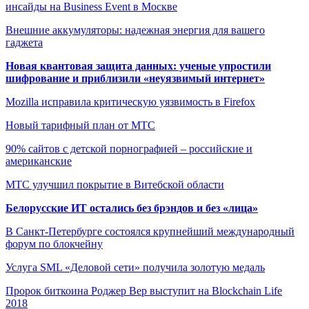
инсайды на Business Event в Москве
Внешние аккумуляторы: надежная энергия для вашего
гаджета
Новая квантовая защита данных: ученые упростили
шифрование и приблизили «неуязвимый интернет»
Mozilla исправила критическую уязвимость в Firefox
Новый тарифный план от МТС
90% сайтов с детской порнографией – российские и
американские
МТС улучшил покрытие в Витебской области
Белорусские ИТ остались без брэндов и без «лица»
В Санкт-Петербурге состоялся крупнейший международный
форум по блокчейну
Услуга SML «Деловой сети» получила золотую медаль
Пророк биткоина Роджер Вер выступит на Blockchain Life
2018