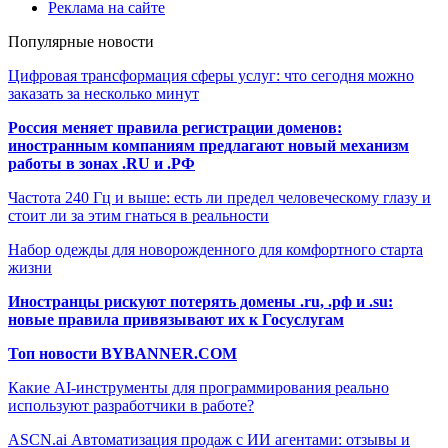
Реклама на сайте
Популярные новости
Цифровая трансформация сферы услуг: что сегодня можно
заказать за несколько минут
Россия меняет правила регистрации доменов:
иностранным компаниям предлагают новый механизм
работы в зонах .RU и .РФ
Частота 240 Гц и выше: есть ли предел человеческому глазу и
стоит ли за этим гнаться в реальности
Набор одежды для новорожденного для комфортного старта
жизни
Иностранцы рискуют потерять домены .ru, .рф и .su:
новые правила привязывают их к Госуслугам
Топ новости BYBANNER.COM
Какие AI-инструменты для программирования реально
используют разработчики в работе?
ASCN.ai Автоматизация продаж с ИИ агентами: отзывы и