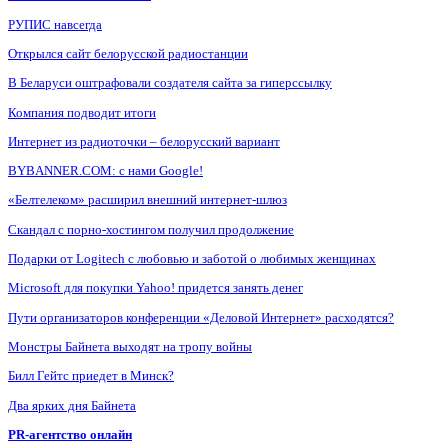
РУПИС навсегда
Открылся сайт белорусской радиостанции
В Беларуси оштрафовали создателя сайта за гиперссылку
Компания подводит итоги
Интернет из радиоточки – белорусский вариант
BYBANNER.COM: c нами Google!
«Белтелеком» расширил внешний интернет-шлюз
Скандал с порно-хостингом получил продолжение
Подарки от Logitech с любовью и заботой о любимых женщинах
Microsoft для покупки Yahoo! придется занять денег
Пути организаторов конференции «Деловой Интернет» расходятся?
Монстры Байнета выходят на тропу войны
Билл Гейтс приедет в Минск?
Два ярких дня Байнета
PR-агентство онлайн