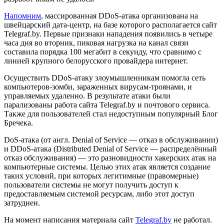
Напомним
, массированная DDoS-атака организована на
швейцарский дата-центр, на базе которого располагается сайт
Telegraf.by. Первые признаки нападения появились в четыре
часа дня во вторник, пиковая нагрузка на канал связи
составила порядка 100 мегабит в секунду, что сравнимо с
линией крупного белорусского провайдера интернет.
Осуществить DDoS-атаку злоумышленникам помогла сеть
компьютеров-зомби, зараженных вирусам-троянами, и
управляемых удаленно. В результате атаки были
парализованы работа сайта Telegraf.by и почтового сервиса.
Также для пользователей стал недоступным популярный Блог
Бречека.
DoS-атака (от англ. Denial of Service — отказ в обслуживании)
и DDoS-атака (Distributed Denial of Service — распределённый
отказ обслуживания) — это разновидности хакерских атак на
компьютерные системы. Целью этих атак является создание
таких условий, при которых легитимные (правомерные)
пользователи системы не могут получить доступ к
предоставляемым системой ресурсам, либо этот доступ
затруднен.
На момент написания материала сайт
Telegraf.by
не работал.