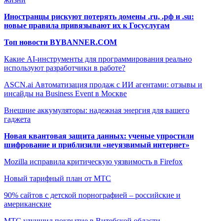
Иностранцы рискуют потерять домены .ru, .рф и .su:
новые правила привязывают их к Госуслугам
Топ новости BYBANNER.COM
Какие AI-инструменты для программирования реально
используют разработчики в работе?
ASCN.ai Автоматизация продаж с ИИ агентами: отзывы и
инсайды на Business Event в Москве
Внешние аккумуляторы: надежная энергия для вашего
гаджета
Новая квантовая защита данных: ученые упростили
шифрование и приблизили «неуязвимый интернет»
Mozilla исправила критическую уязвимость в Firefox
Новый тарифный план от МТС
90% сайтов с детской порнографией – российские и
американские
МТС улучшил покрытие в Витебской области