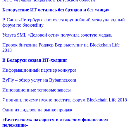
Белорусские ИТ остались без брэндов и без «лица»
В Санкт-Петербурге состоялся крупнейший международный
форум по блокчейну
Услуга SML «Деловой сети» получила золотую медаль
Пророк биткоина Роджер Вер выступит на Blockchain Life
2018
В Беларуси создан ИТ-холдинг
Информационный партнер конкурса
ByFly – обзор услуг на Bybanner.com
Инновационные тепловые завесы
7 причин, почему нужно посетить форум Blockchain Life 2018
Один из лидеров на рынке продаж
«Белтелеком» находится в «тяжелом финансовом
положении»