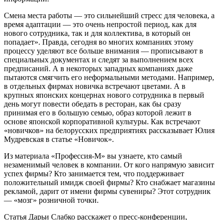
Смена места работы — это сильнейший стресс для человека, а
время адаптации — это очень непростой период, как для
нового сотрудника, так и для коллектива, в который он
попадает». Правда, сегодня во многих компаниях этому
процессу уделяют все больше внимания — прописывают в
специальных документах и следят за выполнением всех
предписаний. А в некоторых западных компаниях даже
пытаются смягчить его неформальными методами. Например,
в отдельных фирмах новичка встречают цветами. А в
крупных японских концернах нового сотрудника в первый
день могут повести обедать в ресторан, как бы сразу
принимая его в большую семью, образ которой лежит в
основе японской корпоративной
культуры. Как встречают
«новичков» на белорусских предприятиях рассказывает Юлия
Мудревская в статье «Новичок».
Из материала «Профессия-М» вы узнаете, кто самый
незаменимый человек в компании. От кого напрямую зависит
успех фирмы? Кто занимается тем, что поддерживает
положительный имидж своей фирмы? Кто снабжает магазины
рекламой, дарит от имени фирмы сувениры? Этот сотрудник
— «мозг» розничной точки.
Статья Дарьи Слабко расскажет о пресс-конференции,