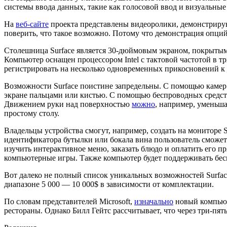
системы ввода данных, такие как голосовой ввод и визуальные
На
веб-сайте
проекта представлены видеоролики, демонстрирую
поверить, что такое возможно. Потому что демонстрация опций
Столешница Surface является 30-дюймовым экраном, покрытым
Компьютер оснащен процессором Intel с тактовой частотой в т
регистрировать на несколько одновременных прикосновений к 
Возможности Surface поистине запредельны. С помощью камер 
экране пальцами или кистью. С помощью беспроводных средств
Движением руки над поверхностью
можно
, например, уменьш
простому столу.
Владельцы устройства смогут, например, создать на мониторе 
идентификатора бутылки или бокала вина пользователь сможет 
изучить интерактивное меню, заказать блюдо и оплатить его пр
компьютерные игры. Также компьютер будет поддерживать бес
Вот далеко не полный список уникальных возможностей Surface
диапазоне 5 000 — 10 000$ в зависимости от комплектации.
По словам представителей Microsoft,
изначально
новый компьюте
рестораны. Однако Билл Гейтс рассчитывает, что через три-пя