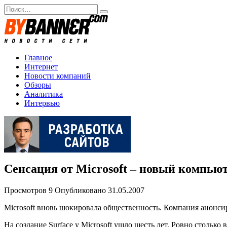
Перейти
Search
к
for:
содержанию
Главное
Интернет
Новости компаний
Обзоры
Аналитика
Интервью
Сенсация от Microsoft – новый компью
Просмотров
9
Опубликовано
31.05.2007
Microsoft вновь шокировала общественность. Компания анонси
На создание Surface у Microsoft ушло шесть лет. Ровно столь