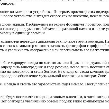
 сенсоры.
щие возможности устройства. Поверьте, просмотр этих видеор
 нового устройства выглядит скорее как волшебство, нежели реа
 слоем акрила. Изображение на экране формирует проектор, по
ри гигагерца и двумя гигабайтами оперативной памяти и также 
экрану в единицу времени.
компьютер переводит движения рук пользователя в команды. На
 связи в компьютер можно закачивать фотографии с цифровой ка
ать и увеличивать изображение или переписывать его на жестки
Surface маршрут похода по магазинам или барам на виртуальной
определить виноградник и года розлива, всего лишь поставив б
ямо на поверхности стола Surface. Не отходя от стола-компьютер
проводное обновление музыкальной коллекции в плеерах Zune.
. Правда и стоить это удовольствие будет немало. Поступление 
р будет поставляться корпоративным клиентам, в числе которы
ть лет благодаря увеличению объема продаж такие компьютеры мо