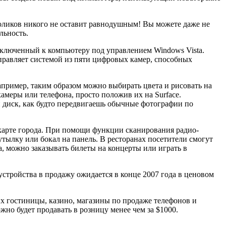
оликов никого не оставит равнодушным! Вы можете даже не
льность.
дключенный к компьютеру под управлением Windows Vista.
управляет системой из пяти цифровых камер, способных
пример, таким образом можно выбирать цвета и рисовать на
меры или телефона, просто положив их на Surface.
й диск, как будто передвигаешь обычные фотографии по
 карте города. При помощи функции сканирования радио-
утылку или бокал на панель. В ресторанах посетители смогут
а, можно заказывать билеты на концерты или играть в
устройства в продажу ожидается в конце 2007 года в ценовом
х гостиницы, казино, магазины по продаже телефонов и
жно будет продавать в розницу менее чем за $1000.