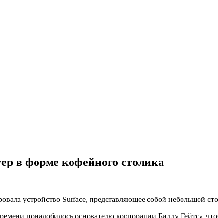
тер в форме кофейного столика
ровала устройство Surface, представляющее собой небольшой ст
ко времени понадобилось основателю корпорации Биллу Гейтсу, 