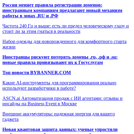
Россия меняет правила регистрации доменов:
иностранным компаниям предлагают новый механизм
работы в зонах .RU и .РФ
Частота 240 Гц и выше: есть ли предел человеческому глазу и
стоит ли за этим гнаться в реальности
Набор одежды для новорожденного для комфортного старта
жизни
Иностранцы рискуют потерять домены .ru, .рф и .su:
новые правила привязывают их к Госуслугам
Топ новости BYBANNER.COM
Какие AI-инструменты для программирования реально
используют разработчики в работе?
ASCN.ai Автоматизация продаж с ИИ агентами: отзывы и
инсайды на Business Event в Москве
Внешние аккумуляторы: надежная энергия для вашего
гаджета
Новая квантовая защита данных: ученые упростили