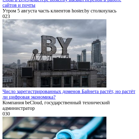
сайтов и почты
Утром 5 августа часть клиентов hoster.by столкнулась
0
23
Число зарегистрированных доменов Байнета растёт, но растёт
ли цифровая экономика?
Компания beCloud, государственный технический
администратор
0
30