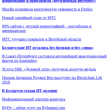
шифрование и приблизили «неуязвимый интернет»
Mozilla исправила критическую уязвимость в Firefox
Новый тарифный план от МТС
90% сайтов с детской порнографией – российские и
американские
МТС улучшил покрытие в Витебской области
Белорусские ИТ остались без брэндов и без «лица»
В Санкт-Петербурге состоялся крупнейший международный
форум по блокчейну
Услуга SML «Деловой сети» получила золотую медаль
Пророк биткоина Роджер Вер выступит на Blockchain Life
2018
В Беларуси создан ИТ-холдинг
Информационный партнер конкурса
ByFly – обзор услуг на Bybanner.com