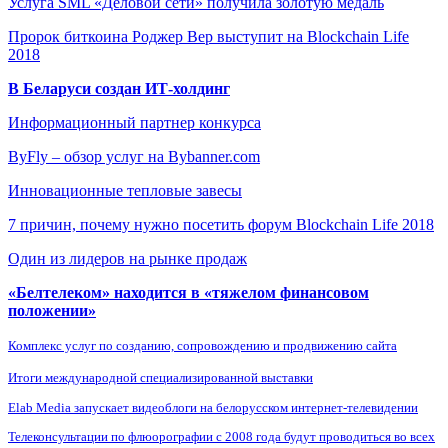
Услуга SML «Деловой сети» получила золотую медаль
Пророк биткоина Роджер Вер выступит на Blockchain Life
2018
В Беларуси создан ИТ-холдинг
Информационный партнер конкурса
ByFly – обзор услуг на Bybanner.com
Инновационные тепловые завесы
7 причин, почему нужно посетить форум Blockchain Life 2018
Один из лидеров на рынке продаж
«Белтелеком» находится в «тяжелом финансовом
положении»
Комплекс услуг по созданию, сопровождению и продвижению сайта
Итоги международной специализированной выставки
Elab Media запускает видеоблоги на белорусском интернет-телевидении
Телеконсультации по флюорографии с 2008 года будут проводиться во всех