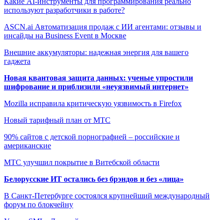
Какие AI-инструменты для программирования реально
используют разработчики в работе?
ASCN.ai Автоматизация продаж с ИИ агентами: отзывы и
инсайды на Business Event в Москве
Внешние аккумуляторы: надежная энергия для вашего
гаджета
Новая квантовая защита данных: ученые упростили
шифрование и приблизили «неуязвимый интернет»
Mozilla исправила критическую уязвимость в Firefox
Новый тарифный план от МТС
90% сайтов с детской порнографией – российские и
американские
МТС улучшил покрытие в Витебской области
Белорусские ИТ остались без брэндов и без «лица»
В Санкт-Петербурге состоялся крупнейший международный
форум по блокчейну