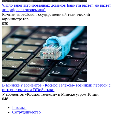
Число зарегистрированных доменов Байнета растёт, но растёт
ли цифровая экономика?
Компания beCloud, государственный технический
администратор
0
30
В Минске у абонентов «Космос Телеком» возникли перебои с
интернетом из-за DDoS-атаки
У абонентов «Космос Телеком» в Минске утром 10 мая
0
48
Реклама
Сотрудничество