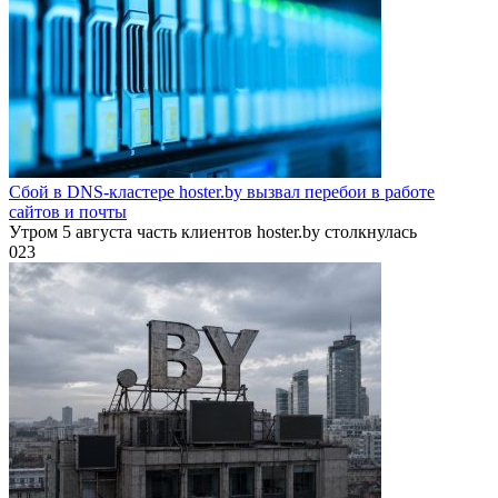
Сбой в DNS-кластере hoster.by вызвал перебои в работе
сайтов и почты
Утром 5 августа часть клиентов hoster.by столкнулась
0
23