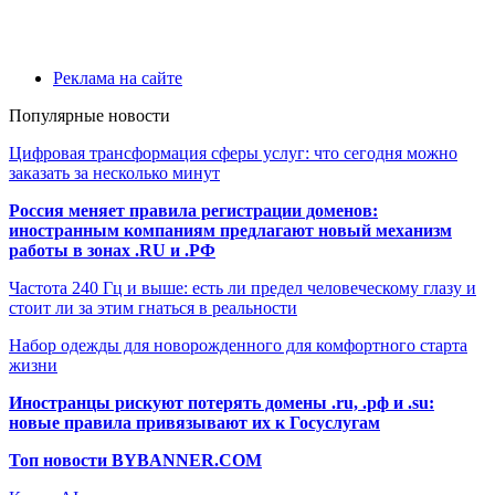
Реклама на сайте
Популярные новости
Цифровая трансформация сферы услуг: что сегодня можно
заказать за несколько минут
Россия меняет правила регистрации доменов:
иностранным компаниям предлагают новый механизм
работы в зонах .RU и .РФ
Частота 240 Гц и выше: есть ли предел человеческому глазу и
стоит ли за этим гнаться в реальности
Набор одежды для новорожденного для комфортного старта
жизни
Иностранцы рискуют потерять домены .ru, .рф и .su:
новые правила привязывают их к Госуслугам
Топ новости BYBANNER.COM