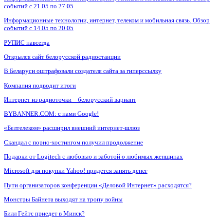
событий с 21.05 по 27.05
Информационные технологии, интернет, телеком и мобильная связь. Обзор
событий с 14.05 по 20.05
РУПИС навсегда
Открылся сайт белорусской радиостанции
В Беларуси оштрафовали создателя сайта за гиперссылку
Компания подводит итоги
Интернет из радиоточки – белорусский вариант
BYBANNER.COM: c нами Google!
«Белтелеком» расширил внешний интернет-шлюз
Скандал с порно-хостингом получил продолжение
Подарки от Logitech с любовью и заботой о любимых женщинах
Microsoft для покупки Yahoo! придется занять денег
Пути организаторов конференции «Деловой Интернет» расходятся?
Монстры Байнета выходят на тропу войны
Билл Гейтс приедет в Минск?