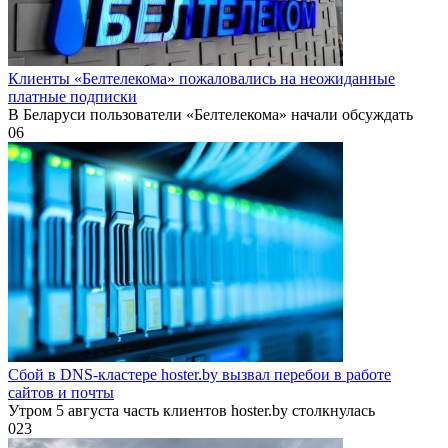
Клиенты «Белтелекома» пожаловались на неожиданные
платные подписки
В Беларуси пользователи «Белтелекома» начали обсуждать
0
6
Сбой в DNS-кластере hoster.by вызвал перебои в работе
сайтов и почты
Утром 5 августа часть клиентов hoster.by столкнулась
0
23