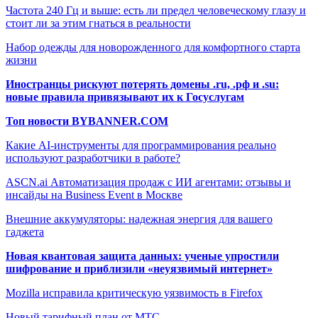
Частота 240 Гц и выше: есть ли предел человеческому глазу и
стоит ли за этим гнаться в реальности
Набор одежды для новорожденного для комфортного старта
жизни
Иностранцы рискуют потерять домены .ru, .рф и .su:
новые правила привязывают их к Госуслугам
Топ новости BYBANNER.COM
Какие AI-инструменты для программирования реально
используют разработчики в работе?
ASCN.ai Автоматизация продаж с ИИ агентами: отзывы и
инсайды на Business Event в Москве
Внешние аккумуляторы: надежная энергия для вашего
гаджета
Новая квантовая защита данных: ученые упростили
шифрование и приблизили «неуязвимый интернет»
Mozilla исправила критическую уязвимость в Firefox
Новый тарифный план от МТС