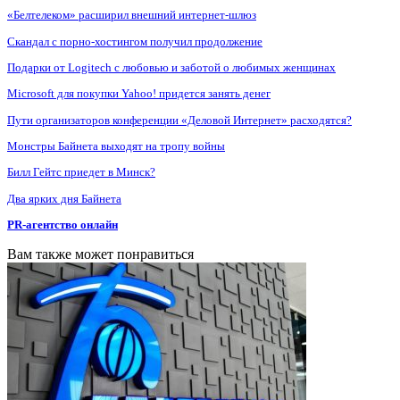
«Белтелеком» расширил внешний интернет-шлюз
Скандал с порно-хостингом получил продолжение
Подарки от Logitech с любовью и заботой о любимых женщинах
Microsoft для покупки Yahoo! придется занять денег
Пути организаторов конференции «Деловой Интернет» расходятся?
Монстры Байнета выходят на тропу войны
Билл Гейтс приедет в Минск?
Два ярких дня Байнета
PR-агентство онлайн
Вам также может понравиться