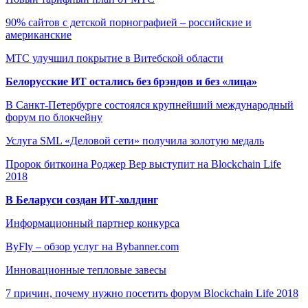
90% сайтов с детской порнографией – российские и
американские
МТС улучшил покрытие в Витебской области
Белорусские ИТ остались без брэндов и без «лица»
В Санкт-Петербурге состоялся крупнейший международный
форум по блокчейну
Услуга SML «Деловой сети» получила золотую медаль
Пророк биткоина Роджер Вер выступит на Blockchain Life
2018
В Беларуси создан ИТ-холдинг
Информационный партнер конкурса
ByFly – обзор услуг на Bybanner.com
Инновационные тепловые завесы
7 причин, почему нужно посетить форум Blockchain Life 2018