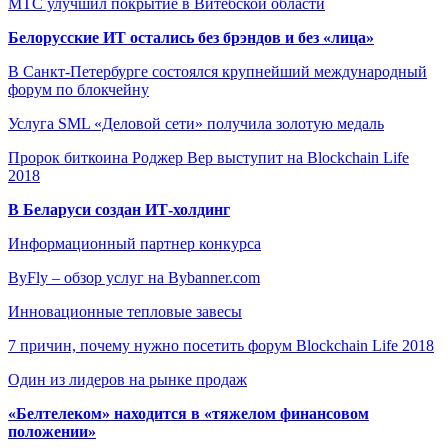
МТС улучшил покрытие в Витебской области
Белорусские ИТ остались без брэндов и без «лица»
В Санкт-Петербурге состоялся крупнейший международный
форум по блокчейну
Услуга SML «Деловой сети» получила золотую медаль
Пророк биткоина Роджер Вер выступит на Blockchain Life
2018
В Беларуси создан ИТ-холдинг
Информационный партнер конкурса
ByFly – обзор услуг на Bybanner.com
Инновационные тепловые завесы
7 причин, почему нужно посетить форум Blockchain Life 2018
Один из лидеров на рынке продаж
«Белтелеком» находится в «тяжелом финансовом
положении»