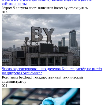
сайтов и почты
Утром 5 августа часть клиентов hoster.by столкнулась
0
14
Число зарегистрированных доменов Байнета растёт, но растёт
ли цифровая экономика?
Компания beCloud, государственный технический
администратор
0
21