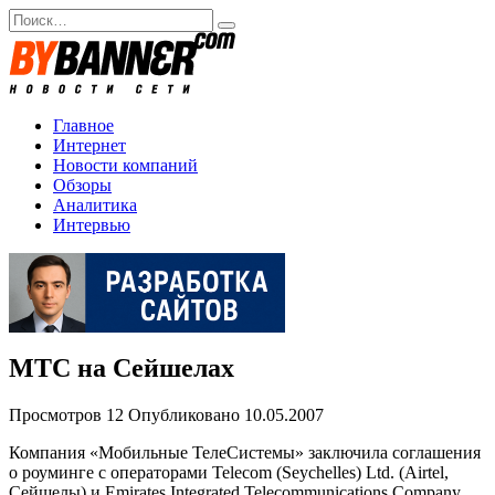
Перейти
Search
к
for:
содержанию
Главное
Интернет
Новости компаний
Обзоры
Аналитика
Интервью
МТС на Сейшелах
Просмотров
12
Опубликовано
10.05.2007
Компания «Мобильные ТелеСистемы» заключила соглашения
о роуминге с операторами Telecom (Seychelles) Ltd. (Airtel,
Сейшелы) и Emirates Integrated Telecommunications Company