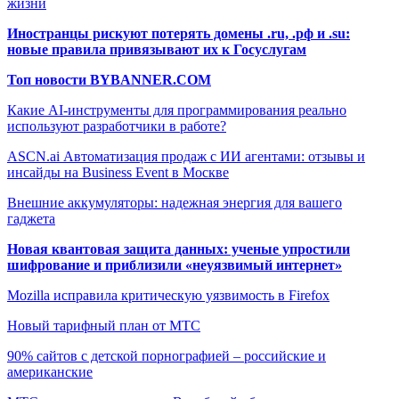
жизни
Иностранцы рискуют потерять домены .ru, .рф и .su:
новые правила привязывают их к Госуслугам
Топ новости BYBANNER.COM
Какие AI-инструменты для программирования реально
используют разработчики в работе?
ASCN.ai Автоматизация продаж с ИИ агентами: отзывы и
инсайды на Business Event в Москве
Внешние аккумуляторы: надежная энергия для вашего
гаджета
Новая квантовая защита данных: ученые упростили
шифрование и приблизили «неуязвимый интернет»
Mozilla исправила критическую уязвимость в Firefox
Новый тарифный план от МТС
90% сайтов с детской порнографией – российские и
американские