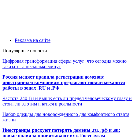
Реклама на сайте
Популярные новости
Цифровая трансформация сферы услуг: что сегодня можно
заказать за несколько минут
Россия меняет правила регистрации доменов:
иностранным компаниям предлагают новый механизм
работы в зонах .RU и .РФ
Частота 240 Гц и выше: есть ли предел человеческому глазу и
стоит ли за этим гнаться в реальности
Набор одежды для новорожденного для комфортного старта
жизни
Иностранцы рискуют потерять домены .ru, .рф и .su:
новые правила привязывают их к Госуслугам