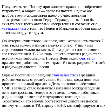
Получается, что Попову принадлежит право на изобретение
устройства, а Маркони — право на патент. Однако оба
изобретателя использовали идею о существовании
электромагнитных волн Герца. Справедливым было бы
считать всех троих авторами изобретения и согласиться с
утверждением
о том, что Попов и Маркони изобрели радио
автономно друг от друга.
Об истории существования праздника, который отмечается 7
мая, также можно написать целую эпопею. У нас 7 мая
справедливо можно называть Днем радио в соответствии с
его изобретением. В 20-е годы нашего столетия радио стало
источником информации. Потому День радио
считается
праздником работников всех отраслей связи, радиолюбителей
и радиожурналистов России.
Однако постепенно праздник
стал называться
Праздник
работников всех отраслей связи. Но позже, когда появился
профессиональный праздник День почтового работника, в
СМИ всё чаще стало появляться название Международный
день электросвязи. Теперь в этот день, помимо работников
радио, поздравляют ещё сотрудников телевидения.
Теоретически это вполне соответствует действительности,
потому что радио и ТВ, наряду с ВЭС, классифицируются как