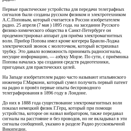
Первые практические устройства для передачи телеграфных
сигналов были созданы русским физиком и электротехником
А.С.Поповым, который считается в России изобретателем
радио. 25 апреля (7 мая ) 1895 года. на заседании Русского
физико-химического общества в Санкт-Петербурге он
продемонстрировал аппарат для приёма электромагнитных
волн. Прибор Попова имел кроме когерера Бранли-Лоджа
электрический звонок с молоточком, который встряхивал
трубку. Это давало возможность принимать радиосигналы,
несущие информацию, — азбуку Морзе. По сути, с приёмника
Попова началась эра создания средств радиотехники,
пригодных для практических целей.
На Западе изобретателем радио часто называют итальянского
инженера Г.Маркони, который сумел получить первый патент
на радио и провёл первые опыты беспроводного
телеграфирования в 1896 году в Лондоне.
До них в 1888 года существование электромагнитных волн
показал немецкий физик Г.Герц, который при помощи
устройства, которое он назвал вибратором, также передавал
сигналы на расстояние и без проводов, но не вкладывал в эти
сигналы сообщений, указано в разделе Радио русскоязычной
Википедии.