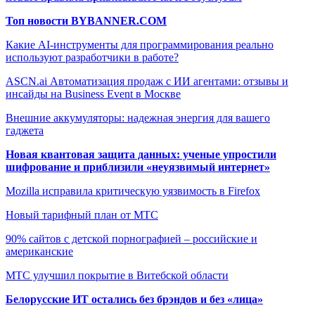
Топ новости BYBANNER.COM
Какие AI-инструменты для программирования реально
используют разработчики в работе?
ASCN.ai Автоматизация продаж с ИИ агентами: отзывы и
инсайды на Business Event в Москве
Внешние аккумуляторы: надежная энергия для вашего
гаджета
Новая квантовая защита данных: ученые упростили
шифрование и приблизили «неуязвимый интернет»
Mozilla исправила критическую уязвимость в Firefox
Новый тарифный план от МТС
90% сайтов с детской порнографией – российские и
американские
МТС улучшил покрытие в Витебской области
Белорусские ИТ остались без брэндов и без «лица»