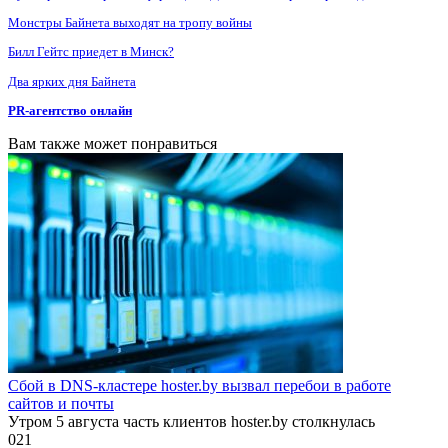
Монстры Байнета выходят на тропу войны
Билл Гейтс приедет в Минск?
Два ярких дня Байнета
PR-агентство онлайн
Вам также может понравиться
Сбой в DNS-кластере hoster.by вызвал перебои в работе
сайтов и почты
Утром 5 августа часть клиентов hoster.by столкнулась
0
21