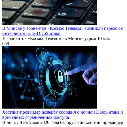
В Минске у абонентов «Космос Телеком» возникли перебои с
интернетом из-за DDoS-атаки
У абонентов «Космос Телеком» в Минске утром 10 мая
0
59
Хостинг-провайдер hoster.by сообщил о ночной DDoS-атаке и
временных ограничениях доступа
В ночь с 4 на 5 мая 2026 года белорусский хостинг-провайдер