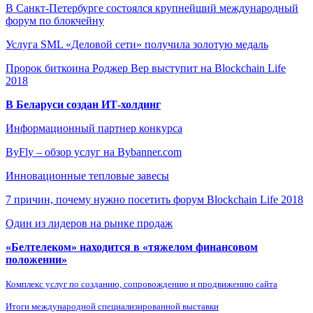
В Санкт-Петербурге состоялся крупнейший международный
форум по блокчейну
Услуга SML «Деловой сети» получила золотую медаль
Пророк биткоина Роджер Вер выступит на Blockchain Life
2018
В Беларуси создан ИТ-холдинг
Информационный партнер конкурса
ByFly – обзор услуг на Bybanner.com
Инновационные тепловые завесы
7 причин, почему нужно посетить форум Blockchain Life 2018
Один из лидеров на рынке продаж
«Белтелеком» находится в «тяжелом финансовом
положении»
Комплекс услуг по созданию, сопровождению и продвижению сайта
Итоги международной специализированной выставки