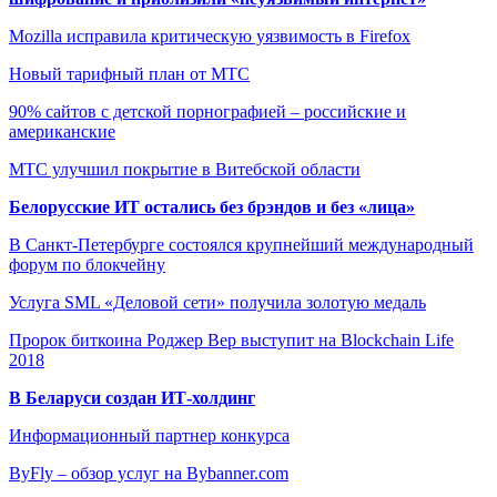
Mozilla исправила критическую уязвимость в Firefox
Новый тарифный план от МТС
90% сайтов с детской порнографией – российские и
американские
МТС улучшил покрытие в Витебской области
Белорусские ИТ остались без брэндов и без «лица»
В Санкт-Петербурге состоялся крупнейший международный
форум по блокчейну
Услуга SML «Деловой сети» получила золотую медаль
Пророк биткоина Роджер Вер выступит на Blockchain Life
2018
В Беларуси создан ИТ-холдинг
Информационный партнер конкурса
ByFly – обзор услуг на Bybanner.com