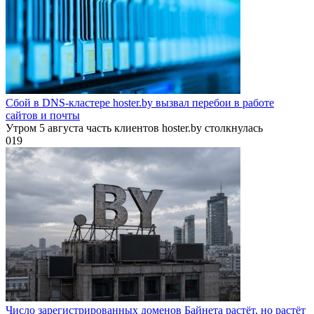
Сбой в DNS-кластере hoster.by вызвал перебои в работе
сайтов и почты
Утром 5 августа часть клиентов hoster.by столкнулась
0
19
Число зарегистрированных доменов Байнета растёт, но растёт