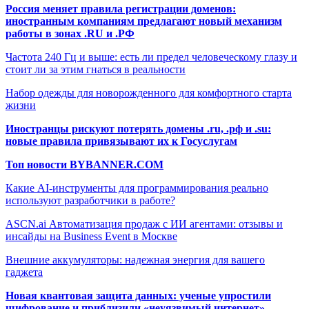
Россия меняет правила регистрации доменов:
иностранным компаниям предлагают новый механизм
работы в зонах .RU и .РФ
Частота 240 Гц и выше: есть ли предел человеческому глазу и
стоит ли за этим гнаться в реальности
Набор одежды для новорожденного для комфортного старта
жизни
Иностранцы рискуют потерять домены .ru, .рф и .su:
новые правила привязывают их к Госуслугам
Топ новости BYBANNER.COM
Какие AI-инструменты для программирования реально
используют разработчики в работе?
ASCN.ai Автоматизация продаж с ИИ агентами: отзывы и
инсайды на Business Event в Москве
Внешние аккумуляторы: надежная энергия для вашего
гаджета
Новая квантовая защита данных: ученые упростили
шифрование и приблизили «неуязвимый интернет»