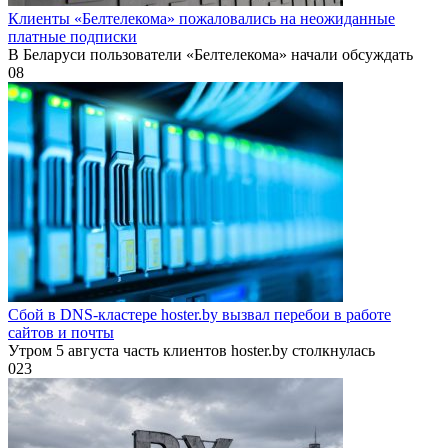
Клиенты «Белтелекома» пожаловались на неожиданные
платные подписки
В Беларуси пользователи «Белтелекома» начали обсуждать
0
8
Сбой в DNS-кластере hoster.by вызвал перебои в работе
сайтов и почты
Утром 5 августа часть клиентов hoster.by столкнулась
0
23