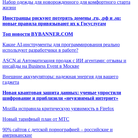
Набор одежды для новорожденного для комфортного старта
жизни
Иностранцы рискуют потерять домены .ru, .рф и .su:
новые правила привязывают их к Госуслугам
Топ новости BYBANNER.COM
Какие AI-инструменты для программирования реально
используют разработчики в работе?
ASCN.ai Автоматизация продаж с ИИ агентами: отзывы и
инсайды на Business Event в Москве
Внешние аккумуляторы: надежная энергия для вашего
гаджета
Новая квантовая защита данных: ученые упростили
шифрование и приблизили «неуязвимый интернет»
Mozilla исправила критическую уязвимость в Firefox
Новый тарифный план от МТС
90% сайтов с детской порнографией – российские и
американские