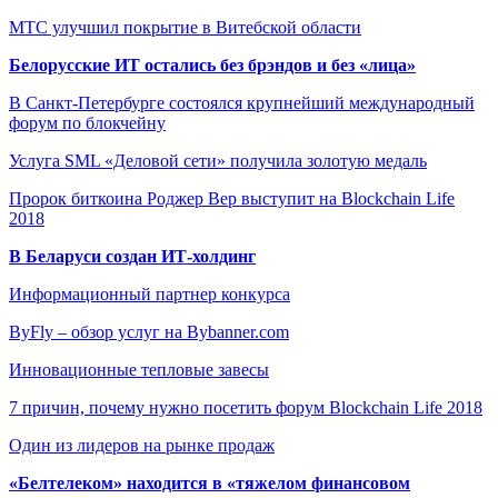
МТС улучшил покрытие в Витебской области
Белорусские ИТ остались без брэндов и без «лица»
В Санкт-Петербурге состоялся крупнейший международный
форум по блокчейну
Услуга SML «Деловой сети» получила золотую медаль
Пророк биткоина Роджер Вер выступит на Blockchain Life
2018
В Беларуси создан ИТ-холдинг
Информационный партнер конкурса
ByFly – обзор услуг на Bybanner.com
Инновационные тепловые завесы
7 причин, почему нужно посетить форум Blockchain Life 2018
Один из лидеров на рынке продаж
«Белтелеком» находится в «тяжелом финансовом