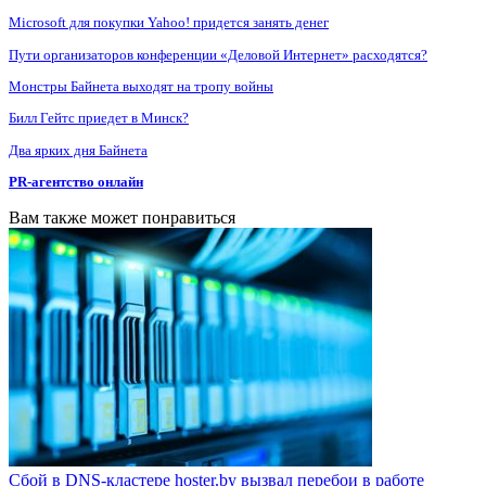
Microsoft для покупки Yahoo! придется занять денег
Пути организаторов конференции «Деловой Интернет» расходятся?
Монстры Байнета выходят на тропу войны
Билл Гейтс приедет в Минск?
Два ярких дня Байнета
PR-агентство онлайн
Вам также может понравиться
Сбой в DNS-кластере hoster.by вызвал перебои в работе