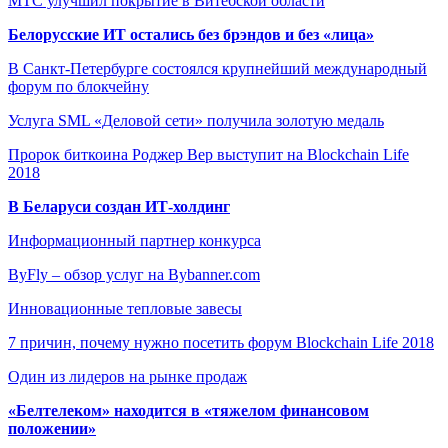
МТС улучшил покрытие в Витебской области
Белорусские ИТ остались без брэндов и без «лица»
В Санкт-Петербурге состоялся крупнейший международный
форум по блокчейну
Услуга SML «Деловой сети» получила золотую медаль
Пророк биткоина Роджер Вер выступит на Blockchain Life
2018
В Беларуси создан ИТ-холдинг
Информационный партнер конкурса
ByFly – обзор услуг на Bybanner.com
Инновационные тепловые завесы
7 причин, почему нужно посетить форум Blockchain Life 2018
Один из лидеров на рынке продаж
«Белтелеком» находится в «тяжелом финансовом
положении»