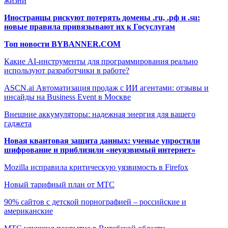
жизни
Иностранцы рискуют потерять домены .ru, .рф и .su:
новые правила привязывают их к Госуслугам
Топ новости BYBANNER.COM
Какие AI-инструменты для программирования реально
используют разработчики в работе?
ASCN.ai Автоматизация продаж с ИИ агентами: отзывы и
инсайды на Business Event в Москве
Внешние аккумуляторы: надежная энергия для вашего
гаджета
Новая квантовая защита данных: ученые упростили
шифрование и приблизили «неуязвимый интернет»
Mozilla исправила критическую уязвимость в Firefox
Новый тарифный план от МТС
90% сайтов с детской порнографией – российские и
американские