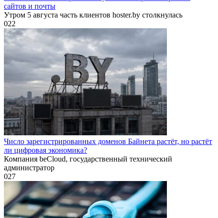
сайтов и почты
Утром 5 августа часть клиентов hoster.by столкнулась
0
22
Число зарегистрированных доменов Байнета растёт, но растёт
ли цифровая экономика?
Компания beCloud, государственный технический
администратор
0
27