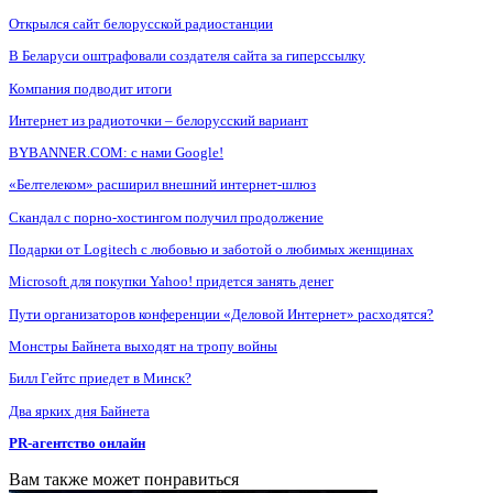
Открылся сайт белорусской радиостанции
В Беларуси оштрафовали создателя сайта за гиперссылку
Компания подводит итоги
Интернет из радиоточки – белорусский вариант
BYBANNER.COM: c нами Google!
«Белтелеком» расширил внешний интернет-шлюз
Скандал с порно-хостингом получил продолжение
Подарки от Logitech с любовью и заботой о любимых женщинах
Microsoft для покупки Yahoo! придется занять денег
Пути организаторов конференции «Деловой Интернет» расходятся?
Монстры Байнета выходят на тропу войны
Билл Гейтс приедет в Минск?
Два ярких дня Байнета
PR-агентство онлайн
Вам также может понравиться