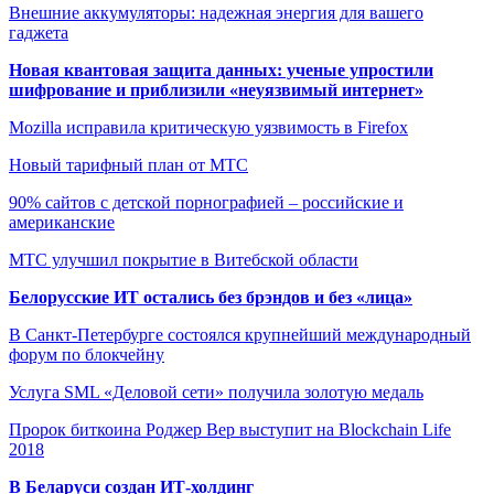
Внешние аккумуляторы: надежная энергия для вашего
гаджета
Новая квантовая защита данных: ученые упростили
шифрование и приблизили «неуязвимый интернет»
Mozilla исправила критическую уязвимость в Firefox
Новый тарифный план от МТС
90% сайтов с детской порнографией – российские и
американские
МТС улучшил покрытие в Витебской области
Белорусские ИТ остались без брэндов и без «лица»
В Санкт-Петербурге состоялся крупнейший международный
форум по блокчейну
Услуга SML «Деловой сети» получила золотую медаль
Пророк биткоина Роджер Вер выступит на Blockchain Life
2018
В Беларуси создан ИТ-холдинг