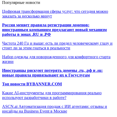
Популярные новости
Цифровая трансформация сферы услуг: что сегодня можно
заказать за несколько минут
Россия меняет правила регистрации доменов:
иностранным компаниям предлагают новый механизм
работы в зонах .RU и .РФ
Частота 240 Гц и выше: есть ли предел человеческому глазу и
стоит ли за этим гнаться в реальности
Набор одежды для новорожденного для комфортного старта
жизни
Иностранцы рискуют потерять домены .ru, .рф и .su:
новые правила привязывают их к Госуслугам
Топ новости BYBANNER.COM
Какие AI-инструменты для программирования реально
используют разработчики в работе?
ASCN.ai Автоматизация продаж с ИИ агентами: отзывы и
инсайды на Business Event в Москве