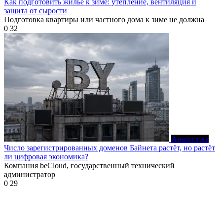
Как подготовить жильё к зиме: утепление, вентиляция и
защита от сырости
Подготовка квартиры или частного дома к зиме не должна
0
32
Аналитика
Число зарегистрированных доменов Байнета растёт, но растёт
ли цифровая экономика?
Компания beCloud, государственный технический
администратор
0
29