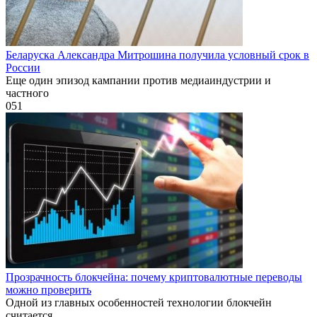
Беларуска Александра Митрошина получила условный срок в
России
Еще один эпизод кампании против медиаиндустрии и
частного
0
51
Прозрачность блокчейна: почему криптовалютные переводы
можно проверить
Одной из главных особенностей технологии блокчейн
считается