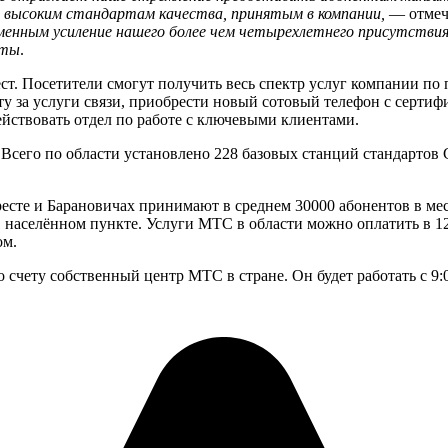
 высоким стандартам качества, принятым в компании,
— отмеч
енным усиление нашего более чем четырехлетнего присутствия
нты
.
т. Посетители смогут получить весь спектр услуг компании по
ту за услуги связи, приобрести новый сотовый телефон с серти
ействовать отдел по работе с ключевыми клиентами.
г. Всего по области установлено 228 базовых станций стандарто
те и Барановичах принимают в среднем 30000 абонентов в меся
1 населённом пункте. Услуги МТС в области можно оплатить в 1
ом.
чету собственный центр МТС в стране. Он будет работать с 9:0