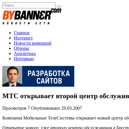
Перейти
Search
к
for:
содержанию
Главное
Интернет
Новости компаний
Обзоры
Аналитика
Интервью
МТС открывает второй центр обслужив
Просмотров
7
Опубликовано
29.03.2007
Компания Мобильные ТелеСистемы открывает новый центр обсл
Открытие нового, уже второго центра обслуживания в Брест