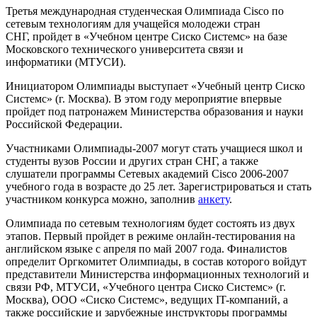
Третья международная студенческая Олимпиада Cisco по
сетевым технологиям для учащейся молодежи стран
СНГ, пройдет в «Учебном центре Сиско Системс» на базе
Московского технического университета связи и
информатики (МТУСИ).
Инициатором Олимпиады выступает «Учебный центр Сиско
Системс» (г. Москва). В этом году мероприятие впервые
пройдет под патронажем Министерства образования и науки
Российской Федерации.
Участниками Олимпиады-2007 могут стать учащиеся школ и
студенты вузов России и других стран СНГ, а также
слушатели программы Сетевых академий Cisco 2006-2007
учебного года в возрасте до 25 лет. Зарегистрироваться и стать
участником конкурса можно, заполнив
анкету
.
Олимпиада по сетевым технологиям будет состоять из двух
этапов. Первый пройдет в режиме онлайн-тестирования на
английском языке с апреля по май 2007 года. Финалистов
определит Оргкомитет Олимпиады, в состав которого войдут
представители Министерства информационных технологий и
связи РФ, МТУСИ, «Учебного центра Сиско Системс» (г.
Москва), ООО «Сиско Системс», ведущих IT-компаний, а
также российские и зарубежные инструкторы программы