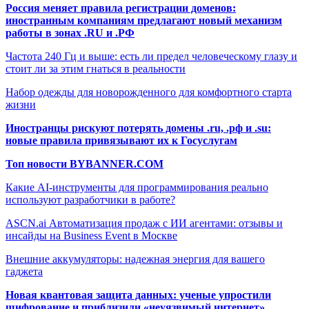
Россия меняет правила регистрации доменов:
иностранным компаниям предлагают новый механизм
работы в зонах .RU и .РФ
Частота 240 Гц и выше: есть ли предел человеческому глазу и
стоит ли за этим гнаться в реальности
Набор одежды для новорожденного для комфортного старта
жизни
Иностранцы рискуют потерять домены .ru, .рф и .su:
новые правила привязывают их к Госуслугам
Топ новости BYBANNER.COM
Какие AI-инструменты для программирования реально
используют разработчики в работе?
ASCN.ai Автоматизация продаж с ИИ агентами: отзывы и
инсайды на Business Event в Москве
Внешние аккумуляторы: надежная энергия для вашего
гаджета
Новая квантовая защита данных: ученые упростили
шифрование и приблизили «неуязвимый интернет»