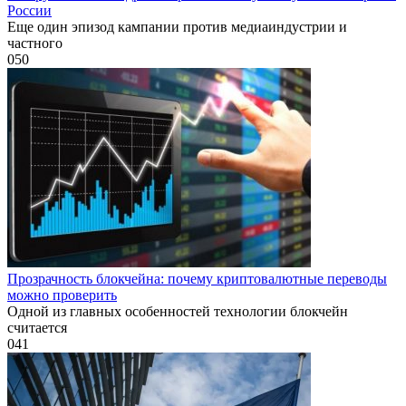
России
Еще один эпизод кампании против медиаиндустрии и
частного
0
50
Прозрачность блокчейна: почему криптовалютные переводы
можно проверить
Одной из главных особенностей технологии блокчейн
считается
0
41