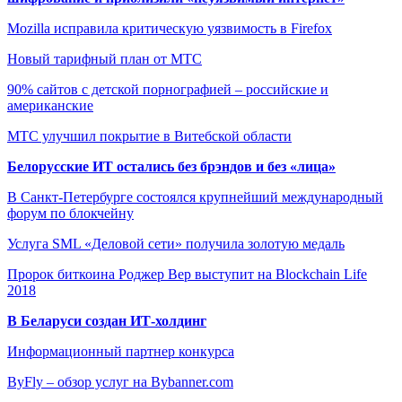
Mozilla исправила критическую уязвимость в Firefox
Новый тарифный план от МТС
90% сайтов с детской порнографией – российские и
американские
МТС улучшил покрытие в Витебской области
Белорусские ИТ остались без брэндов и без «лица»
В Санкт-Петербурге состоялся крупнейший международный
форум по блокчейну
Услуга SML «Деловой сети» получила золотую медаль
Пророк биткоина Роджер Вер выступит на Blockchain Life
2018
В Беларуси создан ИТ-холдинг
Информационный партнер конкурса
ByFly – обзор услуг на Bybanner.com