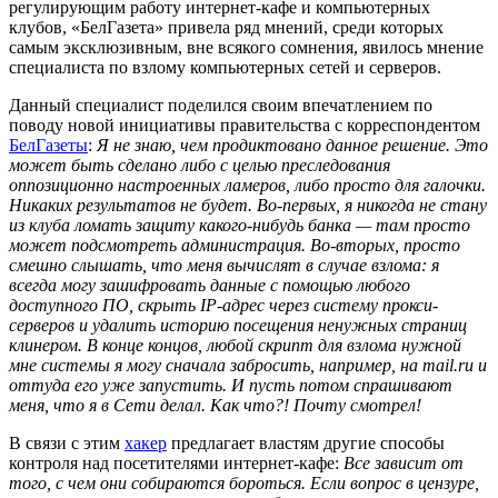
регулирующим работу интернет-кафе и компьютерных
клубов, «БелГазета» привела ряд мнений, среди которых
самым эксклюзивным, вне всякого сомнения, явилось мнение
специалиста по взлому компьютерных сетей и серверов.
Данный специалист поделился своим впечатлением по
поводу новой инициативы правительства с корреспондентом
БелГазеты
:
Я не знаю, чем продиктовано данное решение. Это
может быть сделано либо с целью преследования
оппозиционно настроенных ламеров, либо просто для галочки.
Никаких результатов не будет. Во-первых, я никогда не стану
из клуба ломать защиту какого-нибудь банка — там просто
может подсмотреть администрация. Во-вторых, просто
смешно слышать, что меня вычислят в случае взлома: я
всегда могу зашифровать данные с помощью любого
доступного ПО, скрыть IP-адрес через систему прокси-
серверов и удалить историю посещения ненужных страниц
клинером. В конце концов, любой скрипт для взлома нужной
мне системы я могу сначала забросить, например, на mail.ru и
оттуда его уже запустить. И пусть потом спрашивают
меня, что я в Сети делал. Как что?! Почту смотрел!
В связи с этим
хакер
предлагает властям другие способы
контроля над посетителями интернет-кафе:
Все зависит от
того, с чем они собираются бороться. Если вопрос в цензуре,