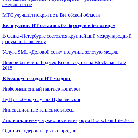
американские
МТС улучшил покрытие в Витебской области
Белорусские ИТ остались без брэндов и без «лица»
В Санкт-Петербурге состоялся крупнейший международный
форум по блокчейну
Услуга SML «Деловой сети» получила золотую медаль
Пророк биткоина Роджер Вер выступит на Blockchain Life
2018
В Беларуси создан ИТ-холдинг
Информационный партнер конкурса
ByFly – обзор услуг на Bybanner.com
Инновационные тепловые завесы
7 причин, почему нужно посетить форум Blockchain Life 2018
Один из лидеров на рынке продаж