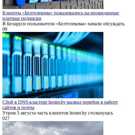
Клиенты «Белтелекома» пожаловались на неожиданные
платные подписки
В Беларуси пользователи «Белтелекома» начали обсуждать
0
9
Сбой в DNS-кластере hoster.by вызвал перебои в работе
сайтов и почты
Утром 5 августа часть клиентов hoster.by столкнулась
0
27