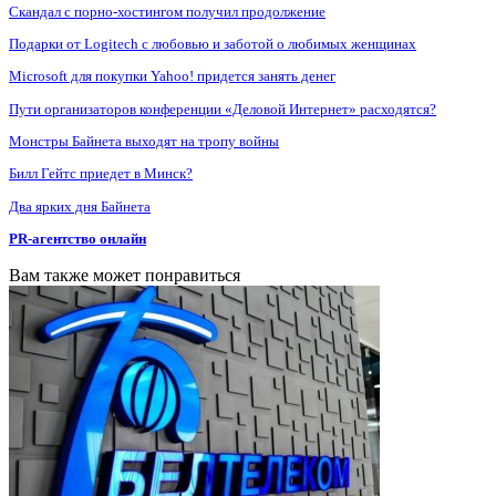
Скандал с порно-хостингом получил продолжение
Подарки от Logitech с любовью и заботой о любимых женщинах
Microsoft для покупки Yahoo! придется занять денег
Пути организаторов конференции «Деловой Интернет» расходятся?
Монстры Байнета выходят на тропу войны
Билл Гейтс приедет в Минск?
Два ярких дня Байнета
PR-агентство онлайн
Вам также может понравиться