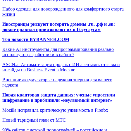
Набор одежды для новорожденного для комфортного старта
жизни
Иностранцы рискуют потерять домены .ru, .рф и .su:
новые правила привязывают их к Госуслугам
Топ новости BYBANNER.COM
Какие AI-инструменты для программирования реально
используют разработчики в работе?
ASCN.ai Автоматизация продаж с ИИ агентами: отзывы и
инсайды на Business Event в Москве
Внешние аккумуляторы: надежная энергия для вашего
гаджета
Новая квантовая защита данных: ученые упростили
шифрование и приблизили «неуязвимый интернет»
Mozilla исправила критическую уязвимость в Firefox
Новый тарифный план от МТС
90% сайтов с детской порнографией – российские и