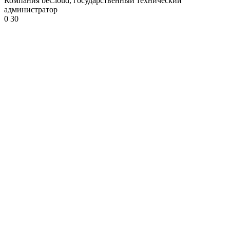
Компания beCloud, государственный технический
администратор
0
30