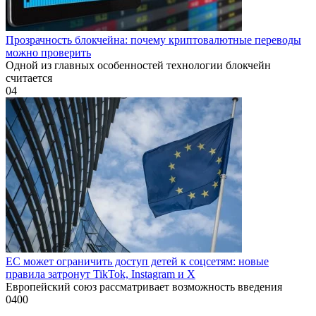
Прозрачность блокчейна: почему криптовалютные переводы
можно проверить
Одной из главных особенностей технологии блокчейн
считается
0
4
ЕС может ограничить доступ детей к соцсетям: новые
правила затронут TikTok, Instagram и X
Европейский союз рассматривает возможность введения
0
400