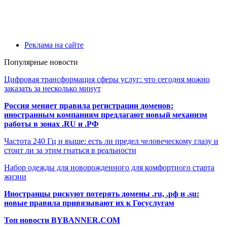
Реклама на сайте
Популярные новости
Цифровая трансформация сферы услуг: что сегодня можно
заказать за несколько минут
Россия меняет правила регистрации доменов:
иностранным компаниям предлагают новый механизм
работы в зонах .RU и .РФ
Частота 240 Гц и выше: есть ли предел человеческому глазу и
стоит ли за этим гнаться в реальности
Набор одежды для новорожденного для комфортного старта
жизни
Иностранцы рискуют потерять домены .ru, .рф и .su:
новые правила привязывают их к Госуслугам
Топ новости BYBANNER.COM