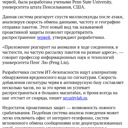
червей, была разработана учеными Penn State University,
университета штата Пенсильвания, США.
Данная система реагирует спустя миллисекунды после атаки,
анализируя скорость обмена данными, частоту и географию
отправки пакетов. Этот новый вид так называемой
проактивной защиты позволит предотвратить
распространение
червей
, утверждают разработчики.
«Приложение реагирует на аномалии в ходе соединения, в
частности, на частую рассылку пакетов на разные адреса», —
говорит профессор информационных наук и технологий
университета Пенг Лю (Peng Liu).
Разработчики систем ИТ-безопасности ищут альтернативу
обнаружения вредоносного кода по сигнатурам. Скорость
добавления сигнатуры червя в антивирусную базу составляет
несколько часов, но за это время он успевает
распространиться в больших масштабах, и броня всегда на
шаг отстает от снаряда, пишет
securitylab.ru
.
Недостаток проактивных защит — возможность ложного
срабатывания. Подобная система анализа поведения может
легко отключить офис от интернет-телефонии, систем
мгновенного обмена сообщениями или децентрализованных