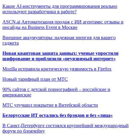
Какие AI-инструменты для программирования реально
используют разработчики в работе?
ASCN.ai Автоматизация продаж с ИИ агентами: отзывы и
инсайды на Business Event в Москве
Внешние аккумуляторы: надежная энергия для вашего
гаджета
Новая квантовая защита данных: ученые упростили
шифрование и приблизили «неуязвимый интернет»
Mozilla исправила критическую уязвимость в Firefox
Новый тарифный план от МТС
90% сайтов с детской порнографией – российские и
американские
МТС улучшил покрытие в Витебской области
Белорусские ИТ остались без брэндов и без «лица»
В Санкт-Петербурге состоялся крупнейший международный
форум по блокчейну