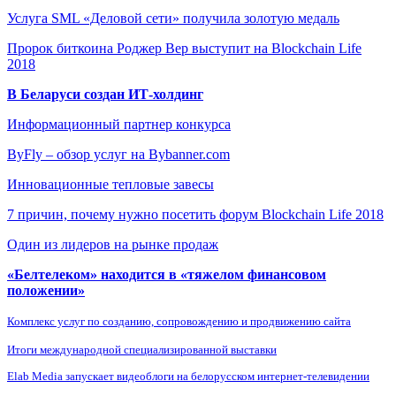
Услуга SML «Деловой сети» получила золотую медаль
Пророк биткоина Роджер Вер выступит на Blockchain Life
2018
В Беларуси создан ИТ-холдинг
Информационный партнер конкурса
ByFly – обзор услуг на Bybanner.com
Инновационные тепловые завесы
7 причин, почему нужно посетить форум Blockchain Life 2018
Один из лидеров на рынке продаж
«Белтелеком» находится в «тяжелом финансовом
положении»
Комплекс услуг по созданию, сопровождению и продвижению сайта
Итоги международной специализированной выставки
Elab Media запускает видеоблоги на белорусском интернет-телевидении