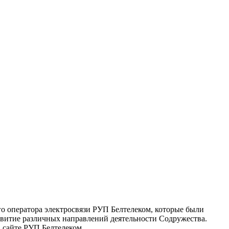
го оператора электросвязи РУП Белтелеком, которые были
звитие различных направлений деятельности Содружества.
 сайте РУП Белтелеком.