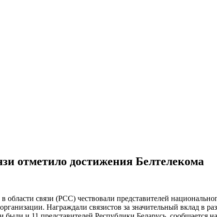
вязи отметило достижения Белтелекома
в области связи (РСС) чествовали представителей национально
рганизации. Награждали связистов за значительный вклад в ра
 были и 11 представителей Республики Беларусь, сообщается на