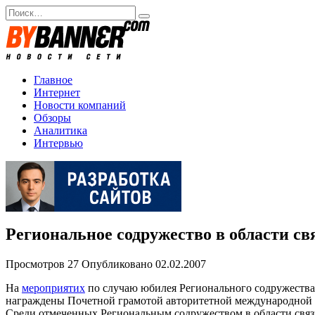
Перейти
Search
к
for:
содержанию
Главное
Интернет
Новости компаний
Обзоры
Аналитика
Интервью
Региональное содружество в области с
Просмотров
27
Опубликовано
02.02.2007
На
мероприятих
по случаю юбилея Регионального содружества 
награждены Почетной грамотой авторитетной международной о
Среди отмеченных Региональным содружеством в области связи