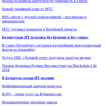
Mozilla исправила критическую уязвимость в Firefox
Новый тарифный план от МТС
90% сайтов с детской порнографией – российские и
американские
МТС улучшил покрытие в Витебской области
Белорусские ИТ остались без брэндов и без «лица»
В Санкт-Петербурге состоялся крупнейший международный
форум по блокчейну
Услуга SML «Деловой сети» получила золотую медаль
Пророк биткоина Роджер Вер выступит на Blockchain Life
2018
В Беларуси создан ИТ-холдинг
Информационный партнер конкурса
ByFly – обзор услуг на Bybanner.com
Инновационные тепловые завесы