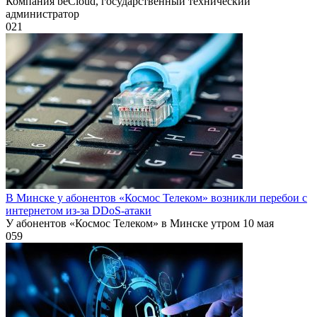
Компания beCloud, государственный технический
администратор
0
21
В Минске у абонентов «Космос Телеком» возникли перебои с
интернетом из-за DDoS-атаки
У абонентов «Космос Телеком» в Минске утром 10 мая
0
59