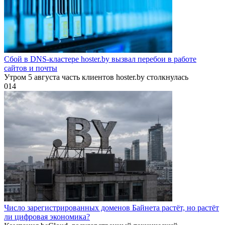
Сбой в DNS-кластере hoster.by вызвал перебои в работе
сайтов и почты
Утром 5 августа часть клиентов hoster.by столкнулась
0
14
Число зарегистрированных доменов Байнета растёт, но растёт
ли цифровая экономика?