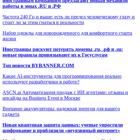
иностранным компаниям предлагают новый механизм
работы в зонах .RU и .РФ
Частота 240 Гц и выше: есть ли предел человеческому глазу и
стоит ли за этим гнаться в реальности
Набор одежды для новорожденного для комфортного старта
жизни
Иностранцы рискуют потерять домены .ru, .рф и .su:
новые правила привязывают их к Госуслугам
Топ новости BYBANNER.COM
Какие AI-инструменты для программирования реально
используют разработчики в работе?
ASCN.ai Автоматизация продаж с ИИ агентами: отзывы и
инсайды на Business Event в Москве
Внешние аккумуляторы: надежная энергия для вашего
гаджета
Новая квантовая защита данных: ученые упростили
шифрование и приблизили «неуязвимый интернет»