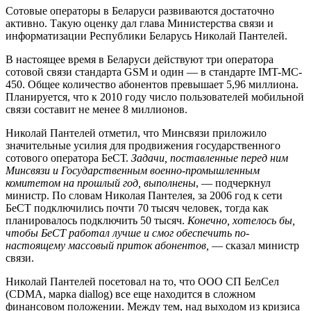
Сотовые операторы в Беларуси развиваются достаточно
активно. Такую оценку дал глава Министерства связи и
информатизации Республики Беларусь Николай Пантелей.
В настоящее время в Беларуси действуют три оператора
сотовой связи стандарта GSM и один — в стандарте IMT-MC-
450. Общее количество абонентов превышает 5,96 миллиона.
Планируется, что к 2010 году число пользователей мобильной
связи составит не менее 8 миллионов.
Николай Пантелей отметил, что Минсвязи приложило
значительные усилия для продвижения государственного
сотового оператора БеСТ.
Задачи, поставленные перед ним
Минсвязи и Государственным военно-промышленным
комитетом на прошлый год, выполнены
, — подчеркнул
министр. По словам Николая Пантелея, за 2006 год к сети
БеСТ подключились почти 70 тысяч человек, тогда как
планировалось подключить 50 тысяч.
Конечно, хотелось бы,
чтобы БеСТ работал лучше и смог обеспечить по-
настоящему массовый приток абонентов,
— сказал министр
связи.
Николай Пантелей посетовал на то, что ООО СП БелСел
(CDMA, марка diallog) все еще находится в сложном
финансовом положении. Между тем, над выходом из кризиса