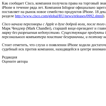
Как сообщает Cisco, компания получила права на торговый зна
iPhone в течение ряда лет. Компания Infogear официально зарег
поставляет на рынок новое семейство продуктов iPhone. 18 де
разделе
http://www.cisco.com/global/RU/news/releases/0992.shtml
).
Cisco начала переговоры с Apple в духе доброй воли, после то
Марк Чендлер (Mark Chandler), старший вице-президент и глав
марку без разрешения недопустимо. Существующие продукты i
персонального компьютера поистине безграничны, и поэтому н
Стоит отметить, что слухи о появлении iPhone ходили достато
судебный иск против компании, находящейся в центре вниман
Редакция
Оцените автора