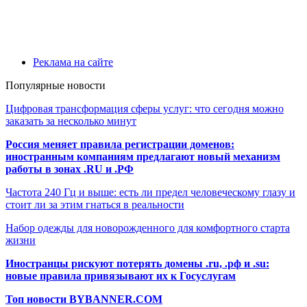
Реклама на сайте
Популярные новости
Цифровая трансформация сферы услуг: что сегодня можно
заказать за несколько минут
Россия меняет правила регистрации доменов:
иностранным компаниям предлагают новый механизм
работы в зонах .RU и .РФ
Частота 240 Гц и выше: есть ли предел человеческому глазу и
стоит ли за этим гнаться в реальности
Набор одежды для новорожденного для комфортного старта
жизни
Иностранцы рискуют потерять домены .ru, .рф и .su:
новые правила привязывают их к Госуслугам
Топ новости BYBANNER.COM