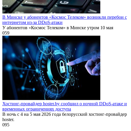
В Минске у абонентов «Космос Телеком» возникли перебои с
интернетом из-за DDoS-атаки
У абонентов «Космос Телеком» в Минске утром 10 мая
0
59
Хостинг-провайдер hoster.by сообщил о ночной DDoS-атаке и
временных ограничениях доступа
В ночь с 4 на 5 мая 2026 года белорусский хостинг-провайдер
hoster.
0
95