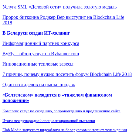
Услуга SML «Деловой сети» получила золотую медаль
Пророк биткоина Роджер Вер выступит на Blockchain Life
2018
В Беларуси создан ИТ-холдинг
Информационный партнер конкурса
ByFly – обзор услуг на Bybanner.com
Инновационные тепловые завесы
7 причин, почему нужно посетить форум Blockchain Life 2018
Один из лидеров на рынке продаж
«Белтелеком» находится в «тяжелом финансовом
положении»
Комплекс услуг по созданию, сопровождению и продвижению сайта
Итоги международной специализированной выставки
Elab Media запускает видеоблоги на белорусском интернет-телевидении