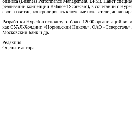
бизнеса (Business Performance Management, BPM). Пакет спе
реализации концепции Balanced Scorecard), в сочетании с Hyp
свое развитие, контролировать ключевые показатели, анализир
Разработки Hyperion используют более 12000 организаций во в
как СУАЛ-Холдинг, «Норильский Никель», ОАО «Северсталь
Московский Банк и др.
Редакция
Оцените автора