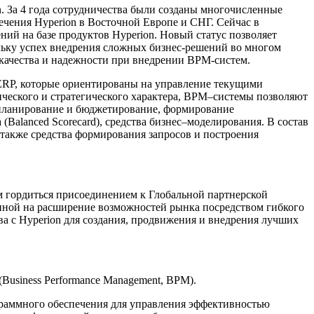
on. За 4 года сотрудничества были созданы многочисленные
чения Hyperion в Восточной Европе и СНГ. Сейчас в
ий на базе продуктов Hyperion. Новый статус позволяет
ольку успех внедрения сложных бизнес-решений во многом
 качества и надежности при внедрении BPM-систем.
 ЕRP, которые ориентированы на управление текущими
ического и стратегического характера, BPM–системы позволяют
е планирование и бюджетирование, формирование
alanced Scorecard), средства бизнес–моделирования. В состав
также средства формирования запросов и построения
м гордиться присоединением к Глобальной партнерской
енной на расширение возможностей рынка посредством гибкого
ва с Hyperion для создания, продвижения и внедрения лучших
(Business Performance Management, BPM).
ограммного обеспечения для управления эффективностью