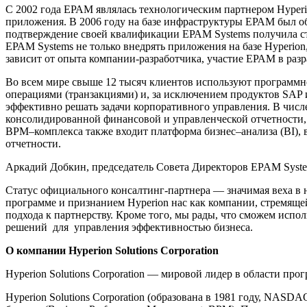
С 2002 года ЕРАМ являлась технологическим партнером Hyperion
приложения. В 2006 году на базе инфраструктуры ЕРАМ был об
подтверждение своей квалификации ЕРАМ Systems получила ст
ЕРАМ Systems не только внедрять приложения на базе Hyperio
зависит от опыта компании-разработчика, участие ЕРАМ в разр
Во всем мире свыше 12 тысяч клиентов используют программно
операциями (транзакциями) и, за исключением продуктов SAP 
эффективно решать задачи корпоративного управления. В чис
консолидированной финансовой и управленческой отчетности, 
BPM–комплекса также входит платформа бизнес–анализа (BI), 
отчетности.
Аркадий Добкин, председатель Совета Директоров EPAM Syste
Статус официального консалтинг-партнера
— значимая веха в 
программе и признанием Hyperion нас как компании, стремяще
подхода к партнерству. Кроме того, мы рады, что сможем испо
решений для управления эффективностью бизнеса.
О компании Hyperion Solutions Corporation
Hyperion Solutions Corporation — мировой лидер в области пр
Hyperion Solutions Corporation (образована в 1981 году, NA