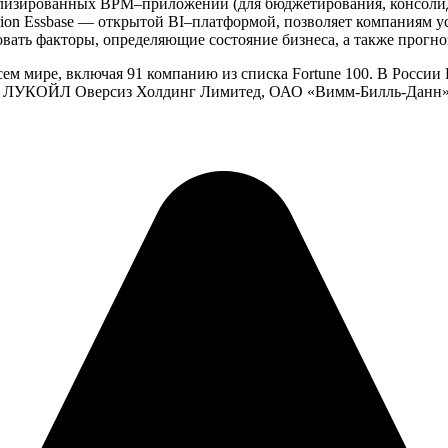
циализированных BPM–приложений (для бюджетирования, консоли
erion Essbase — открытой BI–платформой, позволяет компаниям у
овать факторы, определяющие состояние бизнеса, а также прогно
сем мире, включая 91 компанию из списка Fortune 100. В России
», ЛУКОЙЛ Оверсиз Холдинг Лимитед, ОАО «Вимм-Билль-Данн»