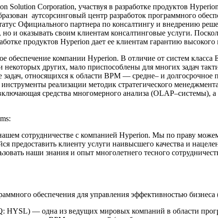
 Solution Corporation, участвуя в разработке продуктов Hyperi
разован аутсорсинговый центр разработок программного обеспе
атус Официального партнера по консалтингу и внедрению решен
n, но и оказывать своим клиентам консалтинговые услуги. Поск
аботке продуктов Hyperion дает ее клиентам гарантию высокого
е обеспечение компании Hyperion. В отличие от систем класса
и некоторых других, мало приспособлены для многих задач такт
ле задач, относящихся к области BPM — средне– и долгосрочно
инструменты реализации методик стратегического менеджмента (B
включающая средства многомерного анализа (OLAP–системы), а 
ms:
нашем сотрудничестве с компанией Hyperion. Мы по праву може
йся предоставить клиенту услуги наивысшего качества и нацел
льзовать наши знания и опыт многолетнего тесного сотрудничест
ограммного обеспечения для управления эффективностью бизнеса 
SDAQ: HYSL) — одна из ведущих мировых компаний в области пр