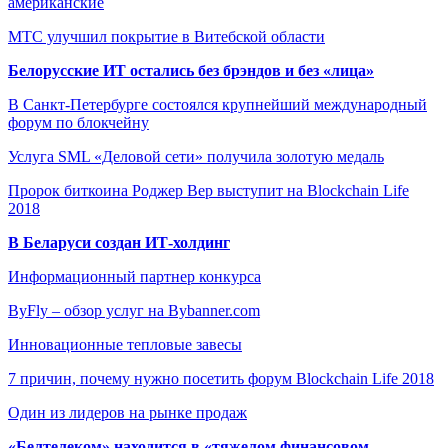
американские
МТС улучшил покрытие в Витебской области
Белорусские ИТ остались без брэндов и без «лица»
В Санкт-Петербурге состоялся крупнейший международный
форум по блокчейну
Услуга SML «Деловой сети» получила золотую медаль
Пророк биткоина Роджер Вер выступит на Blockchain Life
2018
В Беларуси создан ИТ-холдинг
Информационный партнер конкурса
ByFly – обзор услуг на Bybanner.com
Инновационные тепловые завесы
7 причин, почему нужно посетить форум Blockchain Life 2018
Один из лидеров на рынке продаж
«Белтелеком» находится в «тяжелом финансовом