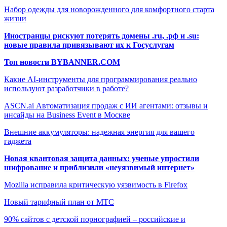
Набор одежды для новорожденного для комфортного старта
жизни
Иностранцы рискуют потерять домены .ru, .рф и .su:
новые правила привязывают их к Госуслугам
Топ новости BYBANNER.COM
Какие AI-инструменты для программирования реально
используют разработчики в работе?
ASCN.ai Автоматизация продаж с ИИ агентами: отзывы и
инсайды на Business Event в Москве
Внешние аккумуляторы: надежная энергия для вашего
гаджета
Новая квантовая защита данных: ученые упростили
шифрование и приблизили «неуязвимый интернет»
Mozilla исправила критическую уязвимость в Firefox
Новый тарифный план от МТС
90% сайтов с детской порнографией – российские и