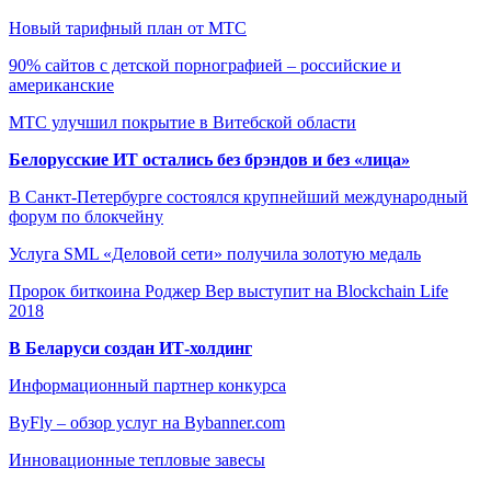
Новый тарифный план от МТС
90% сайтов с детской порнографией – российские и
американские
МТС улучшил покрытие в Витебской области
Белорусские ИТ остались без брэндов и без «лица»
В Санкт-Петербурге состоялся крупнейший международный
форум по блокчейну
Услуга SML «Деловой сети» получила золотую медаль
Пророк биткоина Роджер Вер выступит на Blockchain Life
2018
В Беларуси создан ИТ-холдинг
Информационный партнер конкурса
ByFly – обзор услуг на Bybanner.com
Инновационные тепловые завесы