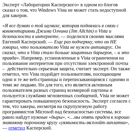
Эксперт «Лаборатории Касперского» в одном из блогов
сказал о том, что Windows Vista не может стать недоступной
для хакеров.
«
Я все думаю о той шумихе, которая поднялась в связи с
комментариями Джима Олчина (Jim Allchin) о Vista и
безопасности в интернете
, — поделился своими мыслями
Евгений Касперский. —
Еще раз подчеркну, что он НЕ
говорил, что пользователю Vista не нужен антивирус. Он
сказал, что в Vista стало больше защитных барьеров, – и это
правда
». Например, установленные в Vista ограничения на
пользование интернетом при отсутствии электронной почты
–
действительно серьезная защита, считает эксперт. Он также
отметил, что Vista подойдет пользователям, посещающим
одни и те же веб-страницы и переписывающимся с одними и
теми же людьми. Но для того, кто является активным
пользователем разных страниц всемирной паутины и
пользуется службами мгновенных сообщений, Vista не может
гарантировать повышенную безопасность. Эксперт согласен с
тем, что хакеры, несмотря на скрупулезную работу
программистов Microsoft над безопасностью системы, все
равно найдут нужные «
дыры
». «
…мы опять придем к хорошо
знакомому порочному кругу «уязвимость-эксплойт-заплатка
»,
—
отметил
Касперский.