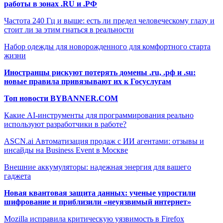
работы в зонах .RU и .РФ
Частота 240 Гц и выше: есть ли предел человеческому глазу и
стоит ли за этим гнаться в реальности
Набор одежды для новорожденного для комфортного старта
жизни
Иностранцы рискуют потерять домены .ru, .рф и .su:
новые правила привязывают их к Госуслугам
Топ новости BYBANNER.COM
Какие AI-инструменты для программирования реально
используют разработчики в работе?
ASCN.ai Автоматизация продаж с ИИ агентами: отзывы и
инсайды на Business Event в Москве
Внешние аккумуляторы: надежная энергия для вашего
гаджета
Новая квантовая защита данных: ученые упростили
шифрование и приблизили «неуязвимый интернет»
Mozilla исправила критическую уязвимость в Firefox