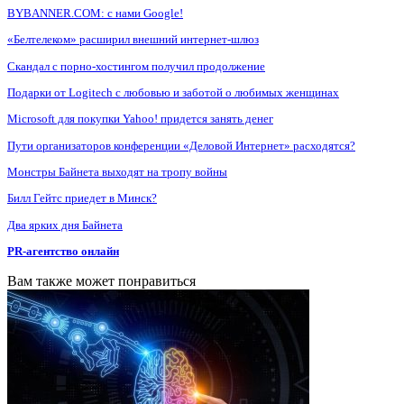
BYBANNER.COM: c нами Google!
«Белтелеком» расширил внешний интернет-шлюз
Скандал с порно-хостингом получил продолжение
Подарки от Logitech с любовью и заботой о любимых женщинах
Microsoft для покупки Yahoo! придется занять денег
Пути организаторов конференции «Деловой Интернет» расходятся?
Монстры Байнета выходят на тропу войны
Билл Гейтс приедет в Минск?
Два ярких дня Байнета
PR-агентство онлайн
Вам также может понравиться