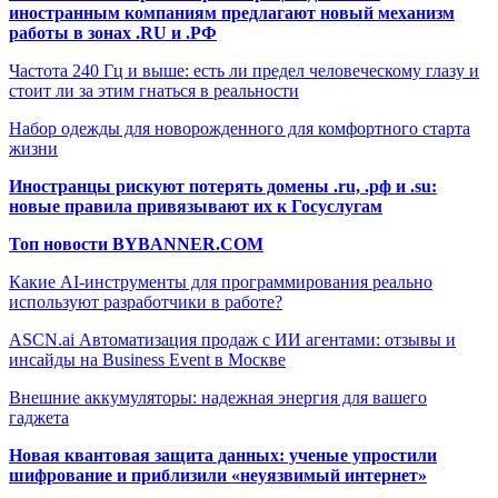
иностранным компаниям предлагают новый механизм
работы в зонах .RU и .РФ
Частота 240 Гц и выше: есть ли предел человеческому глазу и
стоит ли за этим гнаться в реальности
Набор одежды для новорожденного для комфортного старта
жизни
Иностранцы рискуют потерять домены .ru, .рф и .su:
новые правила привязывают их к Госуслугам
Топ новости BYBANNER.COM
Какие AI-инструменты для программирования реально
используют разработчики в работе?
ASCN.ai Автоматизация продаж с ИИ агентами: отзывы и
инсайды на Business Event в Москве
Внешние аккумуляторы: надежная энергия для вашего
гаджета
Новая квантовая защита данных: ученые упростили
шифрование и приблизили «неуязвимый интернет»