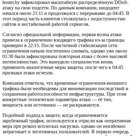
hoster.by зафиксировал масштабную распределённую DDoS-
атаку на свои подсети. По данным компании, инцидент
начался около 21:11 и продолжался с перерывами до 04:45. В
этот период часть клиентов столкнулась с недоступностью
сайтов и нестабильной работой сервисов.
Согласно официальной информации, первая волна атаки
привела к ограничению входящего трафика из-за границы
примерно в 22:15. После частичной стабилизации сети
ограничения начали постепенно снимать, однако уже около
01:30 была зафиксирована повторная атака с более высокой
интенсивностью. Это вынудило специалистов вновь
применить аналогичные меры защиты, после чего к 04:45
признаки атаки исчезли.
Компания отметила, что временные ограничения внешнего
трафика были необходимы для минимизации последствий и
сохранения работоспособности инфраструктуры. При этом
конкретные технические параметры атаки — её тип,
мощность или источники — не раскрываются.
Подобный подход к защите, когда ограничивается
зарубежный трафик, используется в отрасли как оперативная
мера при резких всплесках нагрузки, однако он неизбежно
затрагивает и легитимных пользователей. В первую очередь