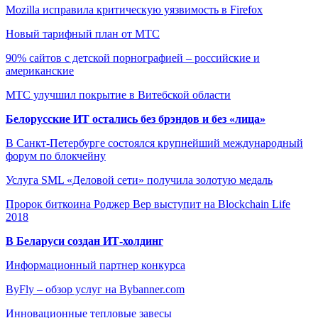
Mozilla исправила критическую уязвимость в Firefox
Новый тарифный план от МТС
90% сайтов с детской порнографией – российские и
американские
МТС улучшил покрытие в Витебской области
Белорусские ИТ остались без брэндов и без «лица»
В Санкт-Петербурге состоялся крупнейший международный
форум по блокчейну
Услуга SML «Деловой сети» получила золотую медаль
Пророк биткоина Роджер Вер выступит на Blockchain Life
2018
В Беларуси создан ИТ-холдинг
Информационный партнер конкурса
ByFly – обзор услуг на Bybanner.com
Инновационные тепловые завесы