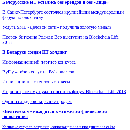
Белорусские ИТ остались без брэндов и без «лица»
В Санкт-Петербурге состоялся крупнейший международный
форум по блокчейну
Услуга SML «Деловой сети» получила золотую медаль
Пророк биткоина Роджер Вер выступит на Blockchain Life
2018
В Беларуси создан ИТ-холдинг
Информационный партнер конкурса
ByFly – обзор услуг на Bybanner.com
Инновационные тепловые завесы
7 причин, почему нужно посетить форум Blockchain Life 2018
Один из лидеров на рынке продаж
«Белтелеком» находится в «тяжелом финансовом
положении»
Комплекс услуг по созданию, сопровождению и продвижению сайта