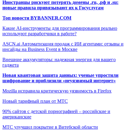
Иностранцы рискуют потерять домены .ru, .рф и .su:
новые правила привязывают их к Госуслугам
Топ новости BYBANNER.COM
Какие AI-инструменты для программирования реально
используют разработчики в работе?
ASCN.ai Автоматизация продаж с ИИ агентами: отзывы и
инсайды на Business Event в Москве
Внешние аккумуляторы: надежная энергия для вашего
гаджета
Новая квантовая защита данных: ученые упростили
шифрование и приблизили «неуязвимый интернет»
Mozilla исправила критическую уязвимость в Firefox
Новый тарифный план от МТС
90% сайтов с детской порнографией – российские и
американские
МТС улучшил покрытие в Витебской области