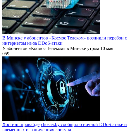
В Минске у абонентов «Космос Телеком» возникли перебои с
интернетом из-за DDoS-атаки
У абонентов «Космос Телеком» в Минске утром 10 мая
0
59
Хостинг-провайдер hoster.by сообщил о ночной DDoS-атаке и
временных ограничениях доступа