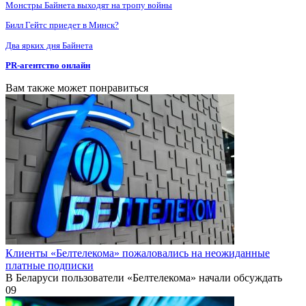
Монстры Байнета выходят на тропу войны
Билл Гейтс приедет в Минск?
Два ярких дня Байнета
PR-агентство онлайн
Вам также может понравиться
Клиенты «Белтелекома» пожаловались на неожиданные
платные подписки
В Беларуси пользователи «Белтелекома» начали обсуждать
0
9