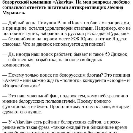
белорусской компании «Akavita». На мои вопросы любезно
согласился ответить штатный антикреативщик Леонид
Муравьев.
— Добрый день. Помучил Ваш «Поиск по блогам» запросами,
в принципе, остался удовлетворен ответами. Например, его не
поставил в тупик, набранный в русской раскладке «Гуралюк»
— безошибочно на первом месте ЖЖ Юрия, а тот же Яндекс
спасовал. Что за движок используется для поиска?
— Да, иногда наш поиск работает, бывает и такое 🙂 Движок
— собственная разработка, на основе свободных
компонентов.
— Почему только поиск по белорусским блогам? Это позиция
«Akavita» или можно ждать «полного» конкурента «Google» и
«Яндекс-блогам»?
— Это наш маленький фан, подарок тем, кому небезразлично
мнение белорусских пользователей. Посему полного
функционала не будет. Просто потому что есть люди, которые
сделают его лучше.
— У «Akavita» есть рейтинг белорусских сайтов, а пресс-
релизе есть такая фраза «также ожидайте в ближайшее время
подробную статистику по пользователям livejournal и их