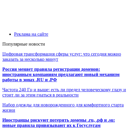
Реклама на сайте
Популярные новости
Цифровая трансформация сферы услуг: что сегодня можно
заказать за несколько минут
Россия меняет правила регистрации доменов:
иностранным компаниям предлагают новый механизм
работы в зонах .RU и .РФ
Частота 240 Гц и выше: есть ли предел человеческому глазу и
стоит ли за этим гнаться в реальности
Набор одежды для новорожденного для комфортного старта
жизни
Иностранцы рискуют потерять домены .ru, .рф и .su:
новые правила привязывают их к Госуслугам