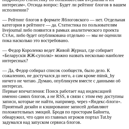
интересам». Отсюда вопрос: Будет ли рейтинг блогов в вашем
исполнении?
— Рейтинг блогов в формате Яблоговского — нет. Отдельная
категория в рейтинге — да. Статистика по пользователям
livejournal либо появится в рамках аналитического проекта
СтАн, либо будет опубликована отдельно — мы не оценили
пока насколько это востребовано.
— Федор Короленко ведет Живой Журнал, где собирает
«Беларускія ЖЖ-суполкі» можно назвать несколько наиболее
интересных?
— Да, Федор собирал список сообществ, было дело. К
сожалению, не достучался до него, а сам кроме minsk_by
ничего не читаю. Думаю, опубликуем вместе с данными об
интересах.
Первые впечатления: Поиск работает над индексацией
именно самих блогов, а не RSS, в связи с этим ему доступны
записи, которые не найти, например, через «Яндекс-блоги».
Приятный дизайн и кэширование записей добавляют
положительных эмоций. Бродя по просторам Байнета,
обнаружил, что один из главных игроков портал Tut.by
задумался над запуском сервиса блогов.