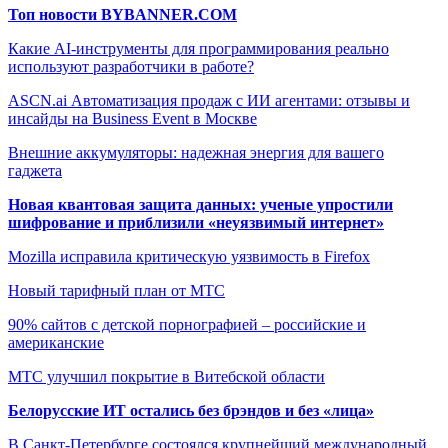
Топ новости BYBANNER.COM
Какие AI-инструменты для программирования реально
используют разработчики в работе?
ASCN.ai Автоматизация продаж с ИИ агентами: отзывы и
инсайды на Business Event в Москве
Внешние аккумуляторы: надежная энергия для вашего
гаджета
Новая квантовая защита данных: ученые упростили
шифрование и приблизили «неуязвимый интернет»
Mozilla исправила критическую уязвимость в Firefox
Новый тарифный план от МТС
90% сайтов с детской порнографией – российские и
американские
МТС улучшил покрытие в Витебской области
Белорусские ИТ остались без брэндов и без «лица»
В Санкт-Петербурге состоялся крупнейший международный