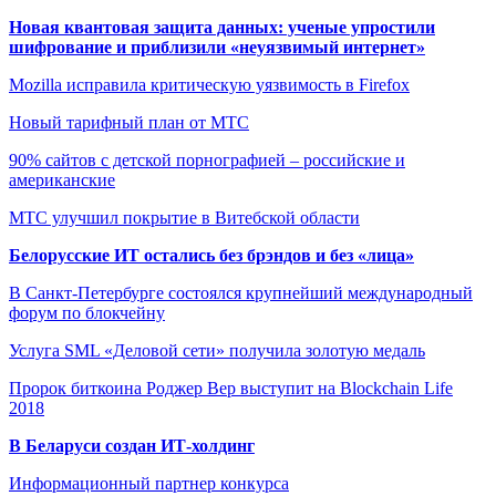
Новая квантовая защита данных: ученые упростили
шифрование и приблизили «неуязвимый интернет»
Mozilla исправила критическую уязвимость в Firefox
Новый тарифный план от МТС
90% сайтов с детской порнографией – российские и
американские
МТС улучшил покрытие в Витебской области
Белорусские ИТ остались без брэндов и без «лица»
В Санкт-Петербурге состоялся крупнейший международный
форум по блокчейну
Услуга SML «Деловой сети» получила золотую медаль
Пророк биткоина Роджер Вер выступит на Blockchain Life
2018
В Беларуси создан ИТ-холдинг
Информационный партнер конкурса