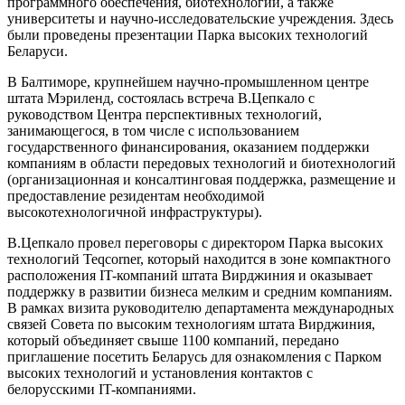
программного обеспечения, биотехнологий, а также
университеты и научно-исследовательские учреждения. Здесь
были проведены презентации Парка высоких технологий
Беларуси.
В Балтиморе, крупнейшем научно-промышленном центре
штата Мэриленд, состоялась встреча В.Цепкало с
руководством Центра перспективных технологий,
занимающегося, в том числе с использованием
государственного финансирования, оказанием поддержки
компаниям в области передовых технологий и биотехнологий
(организационная и консалтинговая поддержка, размещение и
предоставление резидентам необходимой
высокотехнологичной инфраструктуры).
В.Цепкало провел переговоры с директором Парка высоких
технологий Teqcorner, который находится в зоне компактного
расположения IT-компаний штата Вирджиния и оказывает
поддержку в развитии бизнеса мелким и средним компаниям.
В рамках визита руководителю департамента международных
связей Совета по высоким технологиям штата Вирджиния,
который объединяет свыше 1100 компаний, передано
приглашение посетить Беларусь для ознакомления с Парком
высоких технологий и установления контактов с
белорусскими IT-компаниями.