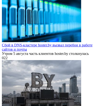
Сбой в DNS-кластере hoster.by вызвал перебои в работе
сайтов и почты
Утром 5 августа часть клиентов hoster.by столкнулась
0
22