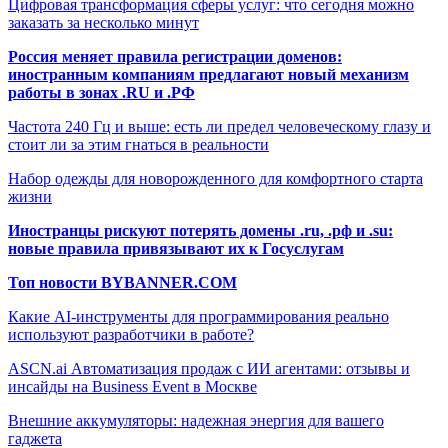
Цифровая трансформация сферы услуг: что сегодня можно
заказать за несколько минут
Россия меняет правила регистрации доменов:
иностранным компаниям предлагают новый механизм
работы в зонах .RU и .РФ
Частота 240 Гц и выше: есть ли предел человеческому глазу и
стоит ли за этим гнаться в реальности
Набор одежды для новорожденного для комфортного старта
жизни
Иностранцы рискуют потерять домены .ru, .рф и .su:
новые правила привязывают их к Госуслугам
Топ новости BYBANNER.COM
Какие AI-инструменты для программирования реально
используют разработчики в работе?
ASCN.ai Автоматизация продаж с ИИ агентами: отзывы и
инсайды на Business Event в Москве
Внешние аккумуляторы: надежная энергия для вашего
гаджета