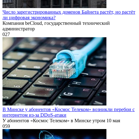
Число зарегистрированных доменов Байнета растёт, но растёт
ли цифровая экономика?
Компания beCloud, государственный технический
администратор
0
27
В Минске у абонентов «Космос Телеком» возникли перебои с
интернетом из-за DDoS-атаки
У абонентов «Космос Телеком» в Минске утром 10 мая
0
59