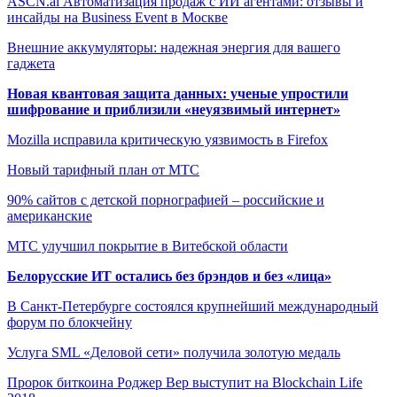
ASCN.ai Автоматизация продаж с ИИ агентами: отзывы и
инсайды на Business Event в Москве
Внешние аккумуляторы: надежная энергия для вашего
гаджета
Новая квантовая защита данных: ученые упростили
шифрование и приблизили «неуязвимый интернет»
Mozilla исправила критическую уязвимость в Firefox
Новый тарифный план от МТС
90% сайтов с детской порнографией – российские и
американские
МТС улучшил покрытие в Витебской области
Белорусские ИТ остались без брэндов и без «лица»
В Санкт-Петербурге состоялся крупнейший международный
форум по блокчейну
Услуга SML «Деловой сети» получила золотую медаль
Пророк биткоина Роджер Вер выступит на Blockchain Life