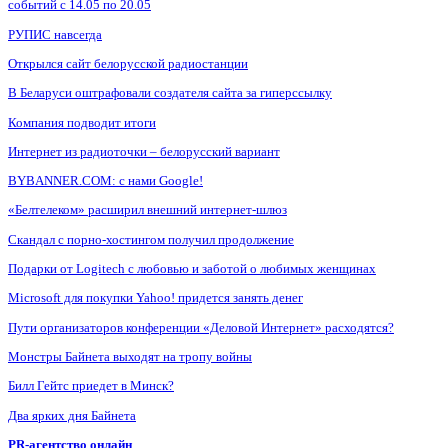
событий с 14.05 по 20.05
РУПИС навсегда
Открылся сайт белорусской радиостанции
В Беларуси оштрафовали создателя сайта за гиперссылку
Компания подводит итоги
Интернет из радиоточки – белорусский вариант
BYBANNER.COM: c нами Google!
«Белтелеком» расширил внешний интернет-шлюз
Скандал с порно-хостингом получил продолжение
Подарки от Logitech с любовью и заботой о любимых женщинах
Microsoft для покупки Yahoo! придется занять денег
Пути организаторов конференции «Деловой Интернет» расходятся?
Монстры Байнета выходят на тропу войны
Билл Гейтс приедет в Минск?
Два ярких дня Байнета
PR-агентство онлайн