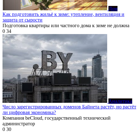
Дом
Как подготовить жильё к зиме: утепление, вентиляция и
защита от сырости
Подготовка квартиры или частного дома к зиме не должна
0
34
Аналитика
Число зарегистрированных доменов Байнета растёт, но растёт
ли цифровая экономика?
Компания beCloud, государственный технический
администратор
0
30