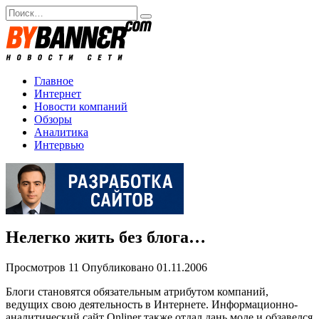
Перейти
Search
к
for:
содержанию
Главное
Интернет
Новости компаний
Обзоры
Аналитика
Интервью
Нелегко жить без блога…
Просмотров
11
Опубликовано
01.11.2006
Блоги становятся обязательным атрибутом компаний,
ведущих свою деятельность в Интернете. Информационно-
аналитический сайт Onliner также отдал дань моде и обзавелся