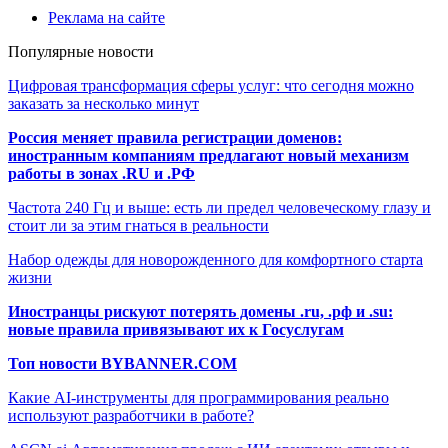
Реклама на сайте
Популярные новости
Цифровая трансформация сферы услуг: что сегодня можно
заказать за несколько минут
Россия меняет правила регистрации доменов:
иностранным компаниям предлагают новый механизм
работы в зонах .RU и .РФ
Частота 240 Гц и выше: есть ли предел человеческому глазу и
стоит ли за этим гнаться в реальности
Набор одежды для новорожденного для комфортного старта
жизни
Иностранцы рискуют потерять домены .ru, .рф и .su:
новые правила привязывают их к Госуслугам
Топ новости BYBANNER.COM
Какие AI-инструменты для программирования реально
используют разработчики в работе?