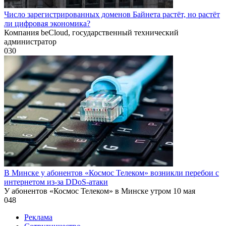
Число зарегистрированных доменов Байнета растёт, но растёт
ли цифровая экономика?
Компания beCloud, государственный технический
администратор
0
30
В Минске у абонентов «Космос Телеком» возникли перебои с
интернетом из-за DDoS-атаки
У абонентов «Космос Телеком» в Минске утром 10 мая
0
48
Реклама