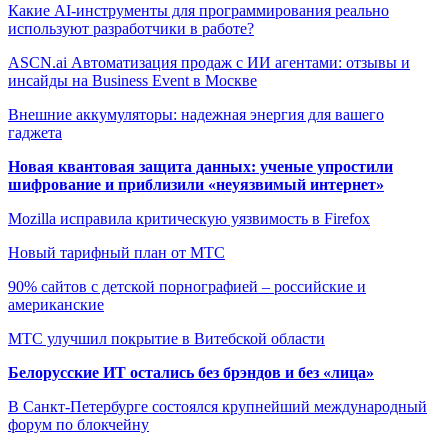
Какие AI-инструменты для программирования реально
используют разработчики в работе?
ASCN.ai Автоматизация продаж с ИИ агентами: отзывы и
инсайды на Business Event в Москве
Внешние аккумуляторы: надежная энергия для вашего
гаджета
Новая квантовая защита данных: ученые упростили
шифрование и приблизили «неуязвимый интернет»
Mozilla исправила критическую уязвимость в Firefox
Новый тарифный план от МТС
90% сайтов с детской порнографией – российские и
американские
МТС улучшил покрытие в Витебской области
Белорусские ИТ остались без брэндов и без «лица»
В Санкт-Петербурге состоялся крупнейший международный
форум по блокчейну