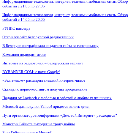
Информационные технологии, интернет, телеком и мобильная связь. Обзор
событий с 21.05 по 27.05
Информационные технологии, интернет, телеком и мобильная связь. Обзор
событий с 14.05 по 20.05
РУПИС навсегда
Открылся сайт белорусской радиостанции
В Беларуси оштрафовали создателя сайта за гиперссылку
Компания подводит итоги
Интернет из радиоточки – белорусский вариант
BYBANNER.COM: c нами Google!
«Белтелеком» расширил внешний интернет-шлюз
Скандал с порно-хостингом получил продолжение
Подарки от Logitech с любовью и заботой о любимых женщинах
Microsoft для покупки Yahoo! придется занять денег
Пути организаторов конференции «Деловой Интернет» расходятся?
Монстры Байнета выходят на тропу войны
Билл Гейтс приедет в Минск?