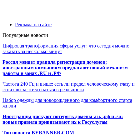
Реклама на сайте
Популярные новости
Цифровая трансформация сферы услуг: что сегодня можно
заказать за несколько минут
Россия меняет правила регистрации доменов:
иностранным компаниям предлагают новый механизм
работы в зонах .RU и .РФ
Частота 240 Гц и выше: есть ли предел человеческому глазу и
стоит ли за этим гнаться в реальности
Набор одежды для новорожденного для комфортного старта
жизни
Иностранцы рискуют потерять домены .ru, .рф и .su:
новые правила привязывают их к Госуслугам
Топ новости BYBANNER.COM