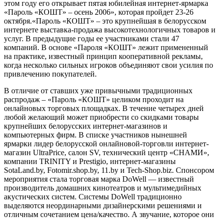
этом году его открывает пятая юбилейная интернет-ярмарка
«Пароль «КОШТ» – осень 2006», которая пройдет 23-26
октября.«Пароль «КОШТ» – это крупнейшая в белорусском
интернете выставка-продажа высокотехнологичных товаров и
услуг. В предыдущие годы ее участниками стали 47
компаний. В основе «Пароля «КОШТ» лежит примененный
на практике, известный принцип кооперативной рекламы,
когда несколько сильных игроков объединяют свои усилия по
привлечению покупателей.
В отличие от ставших уже привычными традиционных
распродаж – «Пароль «КОШТ» целиком проходит на
онлайновых торговых площадках. В течение четырех дней
любой желающий может приобрести со скидками товары
крупнейших белорусских интернет-магазинов и
компьютерных фирм. В списке участников нынешней
ярмарки лидер белорусской онлайновой-торговли интернет-
магазин UltraPrice, салон SV, технический центр «СНАМИ»,
компании TRINITY и Prestigio, интернет-магазины
SotaLand.by, Fotomir.shop.by, 11.by и Tech-Shop.biz. Спонсором
мероприятия стала торговая марка DoWell — известный
производитель домашних кинотеатров и мультимедийных
акустических систем. Системы DoWell традиционно
выделяются неординарными дизайнерскими решениями и
отличным сочетанием цена/качество. А звучание, которое они