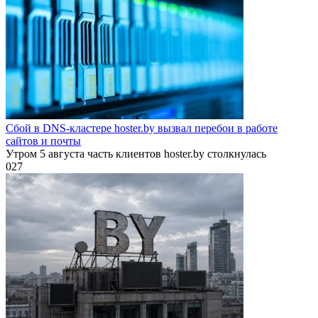
Сбой в DNS-кластере hoster.by вызвал перебои в работе
сайтов и почты
Утром 5 августа часть клиентов hoster.by столкнулась
0
27