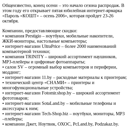
Общеизвестно, конец осени – это начало сезона распродаж. В
этом году его открывает пятая юбилейная интернет-ярмарка
«Пароль «КОШТ» – осень 2006», которая пройдет 23-26
октября.
Компании, предоставляющие скидки:
• компания Prestigio – ноутбуки, мобильные накопители,
ЖКИ-мониторы, настольные компьютеры;
• интернет-магазин UltraPrice – более 2000 наименований
компьютерной техники;
• компания TRINITY – широкий ассортимент наушников,
МР3-плейеры и цифровые фотоаппараты;
• салон SV – огромный выбор компьютеров и периферии,
моддинг;
• интернет-магазин 11.by – расходные материалы к принтерам;
• технический центр «СНАМИ» – принтеры и
многофункциональные устройства;
• интернет-магазин Fotomir.shop.by – широкий ассортимент
фототоваров;
• интернет-магазин SotaLand.by – мобильные телефоны и
аксессуары к ним;
• интернет-магазин Tech-Shop.biz – ноутбуки, мониторы, МР3
–плейеры;
• компании Джет, Ноутвик, ОХОС, PcLand.by, Podzakaz.by.