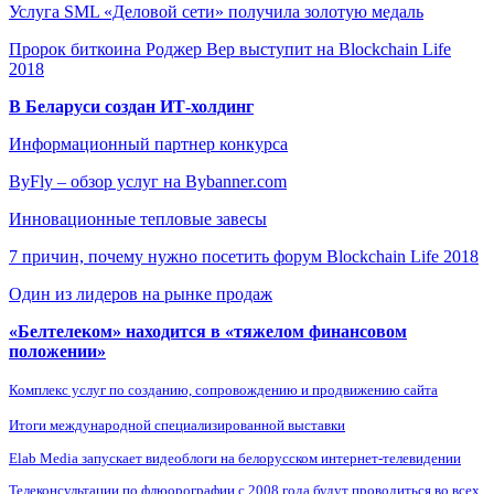
Услуга SML «Деловой сети» получила золотую медаль
Пророк биткоина Роджер Вер выступит на Blockchain Life
2018
В Беларуси создан ИТ-холдинг
Информационный партнер конкурса
ByFly – обзор услуг на Bybanner.com
Инновационные тепловые завесы
7 причин, почему нужно посетить форум Blockchain Life 2018
Один из лидеров на рынке продаж
«Белтелеком» находится в «тяжелом финансовом
положении»
Комплекс услуг по созданию, сопровождению и продвижению сайта
Итоги международной специализированной выставки
Elab Media запускает видеоблоги на белорусском интернет-телевидении
Телеконсультации по флюорографии с 2008 года будут проводиться во всех