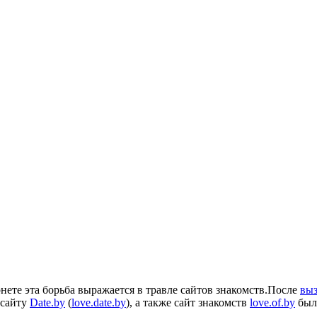
ете эта борьба выражается в травле сайтов знакомств.После
выз
 сайту
Date.by
(
love.date.by
), а также сайт знакомств
love.of.by
был