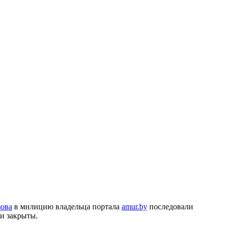
ова
в милицию владельца портала
amur.by
последовали
и закрыты.