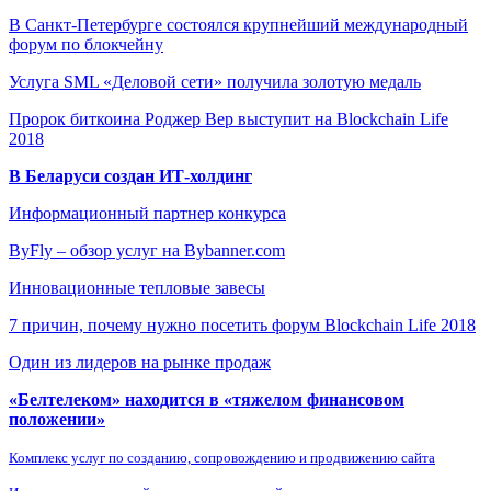
В Санкт-Петербурге состоялся крупнейший международный
форум по блокчейну
Услуга SML «Деловой сети» получила золотую медаль
Пророк биткоина Роджер Вер выступит на Blockchain Life
2018
В Беларуси создан ИТ-холдинг
Информационный партнер конкурса
ByFly – обзор услуг на Bybanner.com
Инновационные тепловые завесы
7 причин, почему нужно посетить форум Blockchain Life 2018
Один из лидеров на рынке продаж
«Белтелеком» находится в «тяжелом финансовом
положении»
Комплекс услуг по созданию, сопровождению и продвижению сайта