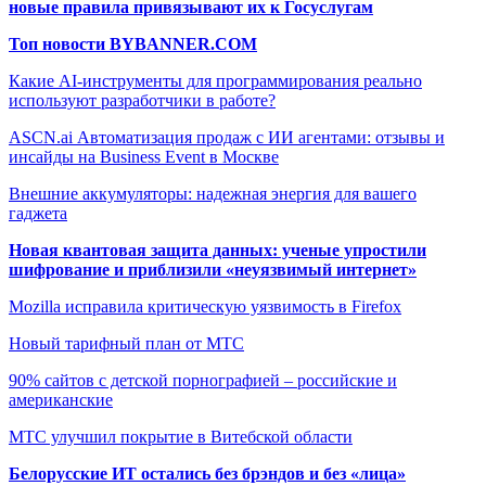
новые правила привязывают их к Госуслугам
Топ новости BYBANNER.COM
Какие AI-инструменты для программирования реально
используют разработчики в работе?
ASCN.ai Автоматизация продаж с ИИ агентами: отзывы и
инсайды на Business Event в Москве
Внешние аккумуляторы: надежная энергия для вашего
гаджета
Новая квантовая защита данных: ученые упростили
шифрование и приблизили «неуязвимый интернет»
Mozilla исправила критическую уязвимость в Firefox
Новый тарифный план от МТС
90% сайтов с детской порнографией – российские и
американские
МТС улучшил покрытие в Витебской области
Белорусские ИТ остались без брэндов и без «лица»