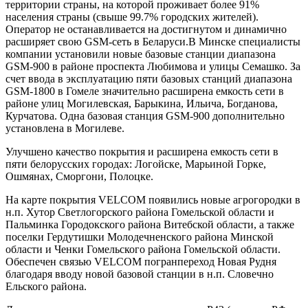
территории страны, на которой проживает более 91%
населения страны (свыше 99.7% городских жителей).
Оператор не останавливается на достигнутом и динамично
расширяет свою GSM-сеть в Беларуси.В Минске специалисты
компании установили новые базовые станции диапазона
GSM-900 в районе проспекта Любимова и улицы Семашко. За
счет ввода в эксплуатацию пяти базовых станций диапазона
GSM-1800 в Гомеле значительно расширена емкость сети в
районе улиц Могилевская, Барыкина, Ильича, Богданова,
Курчатова. Одна базовая станция GSM-900 дополнительно
установлена в Могилеве.
Улучшено качество покрытия и расширена емкость сети в
пяти белорусских городах: Логойске, Марьиной Горке,
Ошмянах, Сморгони, Полоцке.
На карте покрытия VELCOM появились новые агрогородки в
н.п. Хутор Светлогорского района Гомельской области и
Пальминка Городокского района Витебской области, а также
поселки Гердутишки Молодечненского района Минской
области и Ченки Гомельского района Гомельской области.
Обеспечен связью VELCOM погранпереход Новая Рудня
благодаря вводу новой базовой станции в н.п. Словечно
Ельского района.