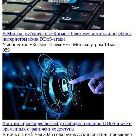
В Минске у абонентов «Космос Телеком» возникли перебои с
интернетом из-за DDoS-атаки
У абонентов «Космос Телеком» в Минске утром 10 мая
0
59
Хостинг-провайдер hoster.by сообщил о ночной DDoS-атаке и
временных ограничениях доступа
В ночь с 4 на 5 мая 2026 года белорусский хостинг-провайдер