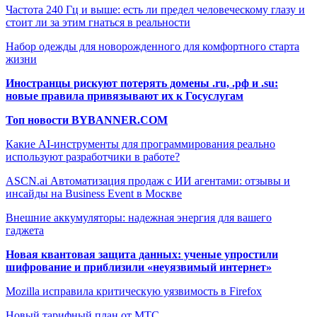
Частота 240 Гц и выше: есть ли предел человеческому глазу и
стоит ли за этим гнаться в реальности
Набор одежды для новорожденного для комфортного старта
жизни
Иностранцы рискуют потерять домены .ru, .рф и .su:
новые правила привязывают их к Госуслугам
Топ новости BYBANNER.COM
Какие AI-инструменты для программирования реально
используют разработчики в работе?
ASCN.ai Автоматизация продаж с ИИ агентами: отзывы и
инсайды на Business Event в Москве
Внешние аккумуляторы: надежная энергия для вашего
гаджета
Новая квантовая защита данных: ученые упростили
шифрование и приблизили «неуязвимый интернет»
Mozilla исправила критическую уязвимость в Firefox
Новый тарифный план от МТС