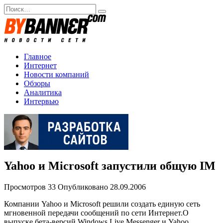
Перейти
Search
к
for:
содержанию
Главное
Интернет
Новости компаний
Обзоры
Аналитика
Интервью
Yahoo и Microsoft запустили общую IM
Просмотров
33
Опубликовано
28.09.2006
Компании Yahoo и Microsoft решили создать единую сеть
мгновенной передачи сообщений по сети Интернет.О
выпуске бета-версий Windows Live Messenger и Yahoo