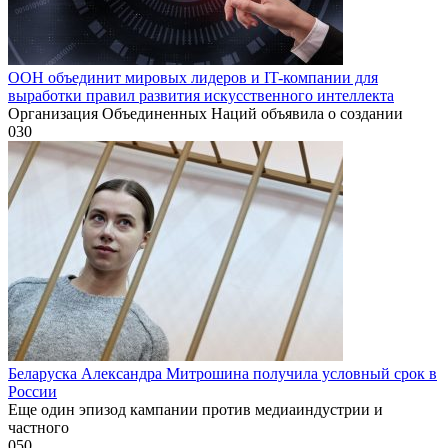
ООН объединит мировых лидеров и IT-компании для
выработки правил развития искусственного интеллекта
Организация Объединенных Наций объявила о создании
0
30
Беларуска Александра Митрошина получила условный срок в
России
Еще один эпизод кампании против медиаиндустрии и
частного
0
50