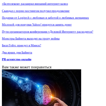
«Белтелеком» расширил внешний интернет-шлюз
Скандал с порно-хостингом получил продолжение
Подарки от Logitech с любовью и заботой о любимых женщинах
Microsoft для покупки Yahoo! придется занять денег
Пути организаторов конференции «Деловой Интернет» расходятся?
Монстры Байнета выходят на тропу войны
Билл Гейтс приедет в Минск?
Два ярких дня Байнета
PR-агентство онлайн
Вам также может понравиться