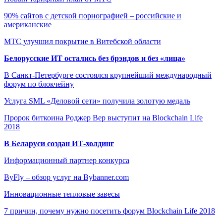
90% сайтов с детской порнографией – российские и
американские
МТС улучшил покрытие в Витебской области
Белорусские ИТ остались без брэндов и без «лица»
В Санкт-Петербурге состоялся крупнейший международный
форум по блокчейну
Услуга SML «Деловой сети» получила золотую медаль
Пророк биткоина Роджер Вер выступит на Blockchain Life
2018
В Беларуси создан ИТ-холдинг
Информационный партнер конкурса
ByFly – обзор услуг на Bybanner.com
Инновационные тепловые завесы
7 причин, почему нужно посетить форум Blockchain Life 2018