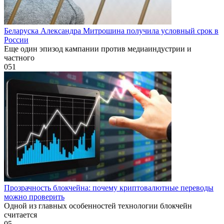
Беларуска Александра Митрошина получила условный срок в
России
Еще один эпизод кампании против медиаиндустрии и
частного
0
51
Прозрачность блокчейна: почему криптовалютные переводы
можно проверить
Одной из главных особенностей технологии блокчейн
считается
0
5