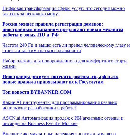
Цифровая трансформация сферы услуг: что сегодня можно
заказать за несколько минут
Россия меняет правила регистрации доменов:
иностранным компаниям предлагают новый механизм
работы в зонах .RU и .РФ
Частота 240 Гц и выше: есть ли предел человеческому глазу и
стоит ли за этим гнаться в реальности
Набор одежды для новорожденного для комфортного старта
жизни
Иностранцы рискуют потерять домены .ru, .рф и .su:
новые правила привязывают их к Госуслугам
Топ новости BYBANNER.COM
Какие AI-инструменты для программирования реально
используют разработчики в работе?
ASCN.ai Автоматизация продаж с ИИ агентами: отзывы и
инсайды на Business Event в Москве
Внешние аккумуляторы: надежная энергия для вашего