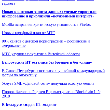
гаджета
Новая квантовая защита данных: ученые упростили
шифрование и приблизили «неуязвимый интернет»
Mozilla исправила критическую уязвимость в Firefox
Новый тарифный план от МТС
90% сайтов с детской порнографией – российские и
американские
МТС улучшил покрытие в Витебской области
Белорусские ИТ остались без брэндов и без «лица»
В Санкт-Петербурге состоялся крупнейший международный
форум по блокчейну
Услуга SML «Деловой сети» получила золотую медаль
Пророк биткоина Роджер Вер выступит на Blockchain Life
2018
В Беларуси создан ИТ-холдинг