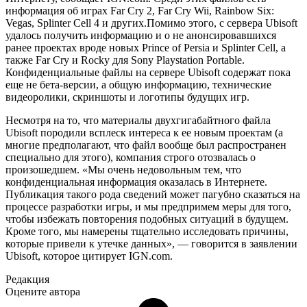
информация об играх Far Cry 2, Far Cry Wii, Rainbow Six:
Vegas, Splinter Cell 4 и других.Помимо этого, с сервера Ubisoft
удалось получить информацию и о не анонсировавшихся
ранее проектах вроде новых Prince of Persia и Splinter Cell, а
также Far Cry и Rocky для Sony Playstation Portable.
Конфиденциальные файлы на сервере Ubisoft содержат пока
еще не бета-версии, а общую информацию, технические
видеоролики, скриншоты и логотипы будущих игр.
Несмотря на то, что материалы двухгигабайтного файла
Ubisoft породили всплеск интереса к ее новым проектам (а
многие предполагают, что файл вообще был распространен
специально для этого), компания строго отозвалась о
произошедшем. «Мы очень недовольным тем, что
конфиденциальная информация оказалась в Интернете.
Публикация такого рода сведений может пагубно сказаться на
процессе разработки игры, и мы предпримем меры для того,
чтобы избежать повторения подобных ситуаций в будущем.
Кроме того, мы намерены тщательно исследовать причины,
которые привели к утечке данных», — говорится в заявлении
Ubisoft, которое цитирует IGN.com.
Редакция
Оцените автора