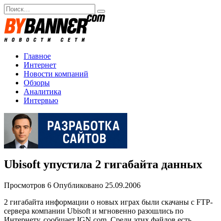
Перейти
Search
к
for:
содержанию
Главное
Интернет
Новости компаний
Обзоры
Аналитика
Интервью
Ubisoft упустила 2 гигабайта данных
Просмотров
6
Опубликовано
25.09.2006
2 гигабайта информации о новых играх были скачаны с FTP-
сервера компании Ubisoft и мгновенно разошлись по
Интернету, сообщает IGN.com. Среди этих файлов есть