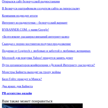
Открылся сайт белорусской радиостанции
В Беларуси оштрафовали создателя сайта за гиперссылку
Компания подводит итоги
Интернет из радиоточки – белорусский вариант
BYBANNER.COM: c нами Google!
«Белтелеком» расширил внешний интернет-шлюз
Скандал с порно-хостингом получил продолжение
Подарки от Logitech с любовью и заботой о любимых женщинах
Microsoft для покупки Yahoo! придется занять денег
Пути организаторов конференции «Деловой Интернет» расходятся?
Монстры Байнета выходят на тропу войны
Билл Гейтс приедет в Минск?
Два ярких дня Байнета
PR-агентство онлайн
Вам также может понравиться