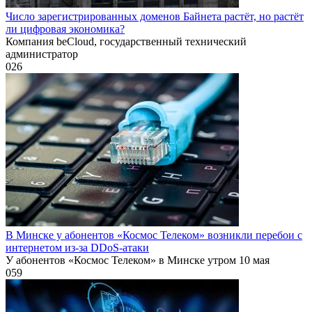
Число зарегистрированных доменов Байнета растёт, но растёт
ли цифровая экономика?
Компания beCloud, государственный технический
администратор
0
26
В Минске у абонентов «Космос Телеком» возникли перебои с
интернетом из-за DDoS-атаки
У абонентов «Космос Телеком» в Минске утром 10 мая
0
59