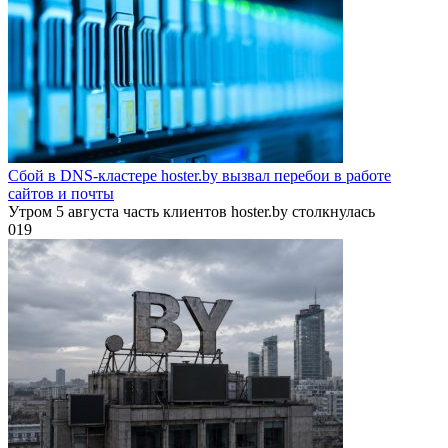
Сбой в DNS-кластере hoster.by вызвал перебои в работе
сайтов и почты
Утром 5 августа часть клиентов hoster.by столкнулась
0
19