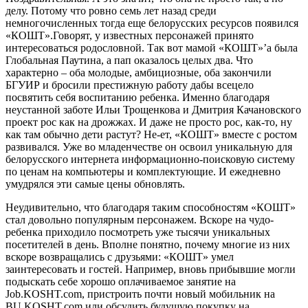
делу. Потому что ровно семь лет назад среди
немногочисленных тогда еще белорусских ресурсов появился
«КОШТ».Говорят, у известных персонажей принято
интересоваться родословной. Так вот мамой «КОШТ»’а была
Глобальная Паутина, а пап оказалось целых два. Что
характерно – оба молодые, амбициозные, оба закончили
БГУИР и бросили престижную работу дабы всецело
посвятить себя воспитанию ребенка. Именно благодаря
неустанной заботе Ильи Трощенкова и Дмитрия Качановского
проект рос как на дрожжах. И даже не просто рос, как-то, ну
как там обычно дети растут? Не-ет, «КОШТ» вместе с ростом
развивался. Уже во младенчестве он освоил уникальную для
белорусского интернета информационно-поисковую систему
по ценам на компьютеры и комплектующие. И ежедневно
умудрялся эти самые цены обновлять.
Неудивительно, что благодаря таким способностям «КОШТ»
стал довольно популярным персонажем. Вскоре на чудо-
ребенка приходило посмотреть уже тысячи уникальных
посетителей в день. Вполне понятно, почему многие из них
вскоре возвращались с друзьями: «КОШТ» умел
заинтересовать и гостей. Например, вновь прибывшие могли
подыскать себе хорошо оплачиваемое занятие на
Job.KOSHT.com, пристроить почти новый мобильник на
BU.KOSHT.com или обсудить будущую покупку на