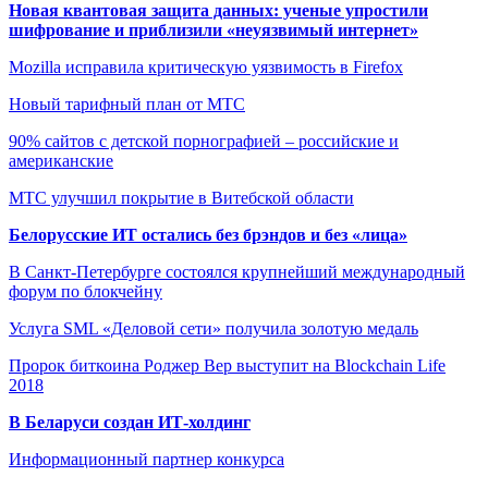
Новая квантовая защита данных: ученые упростили
шифрование и приблизили «неуязвимый интернет»
Mozilla исправила критическую уязвимость в Firefox
Новый тарифный план от МТС
90% сайтов с детской порнографией – российские и
американские
МТС улучшил покрытие в Витебской области
Белорусские ИТ остались без брэндов и без «лица»
В Санкт-Петербурге состоялся крупнейший международный
форум по блокчейну
Услуга SML «Деловой сети» получила золотую медаль
Пророк биткоина Роджер Вер выступит на Blockchain Life
2018
В Беларуси создан ИТ-холдинг
Информационный партнер конкурса