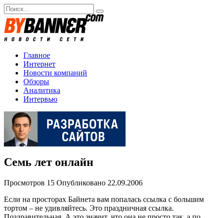
Перейти
Search
к
for:
содержанию
Главное
Интернет
Новости компаний
Обзоры
Аналитика
Интервью
Семь лет онлайн
Просмотров
15
Опубликовано
22.09.2006
Если на просторах Байнета вам попалась ссылка с большим
тортом – не удивляйтесь. Это праздничная ссылка.
Поздравительная. А это значит, что она не просто так, а по