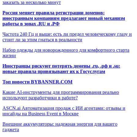
заказать за несколько минут
Россия меняет правила регистрации доменов:
иностранным компаниям предлагают новый механизм
работы в зонах .RU и .РФ
Частота 240 Гц и выше: есть ли предел человеческому глазу и
стоит ли за этим гнаться в реальности
Набор одежды для новорожденного для комфортного старта
жизни
Иностранцы рискуют потерять домены .ru, .рф и .su:
новые правила привязывают их к Госуслугам
Топ новости BYBANNER.COM
Какие AI-инструменты для программирования реально
используют разработчики в работе?
ASCN.ai Автоматизация продаж с ИИ агентами: отзывы и
инсайды на Business Event в Москве
Внешние аккумуляторы: надежная энергия для вашего
гаджета