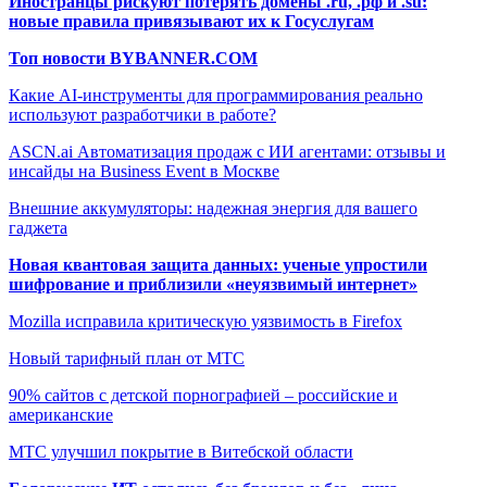
Иностранцы рискуют потерять домены .ru, .рф и .su:
новые правила привязывают их к Госуслугам
Топ новости BYBANNER.COM
Какие AI-инструменты для программирования реально
используют разработчики в работе?
ASCN.ai Автоматизация продаж с ИИ агентами: отзывы и
инсайды на Business Event в Москве
Внешние аккумуляторы: надежная энергия для вашего
гаджета
Новая квантовая защита данных: ученые упростили
шифрование и приблизили «неуязвимый интернет»
Mozilla исправила критическую уязвимость в Firefox
Новый тарифный план от МТС
90% сайтов с детской порнографией – российские и
американские
МТС улучшил покрытие в Витебской области