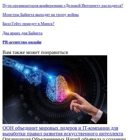
Пути организаторов конференции «Деловой Интернет» расходятся?
Монстры Байнета выходят на тропу войны
Билл Гейтс приедет в Минск?
Два ярких дня Байнета
PR-агентство онлайн
Вам также может понравиться
ООН объединит мировых лидеров и IT-компании для
выработки правил развития искусственного интеллекта
Организация Объединенных Наций объявила о создании