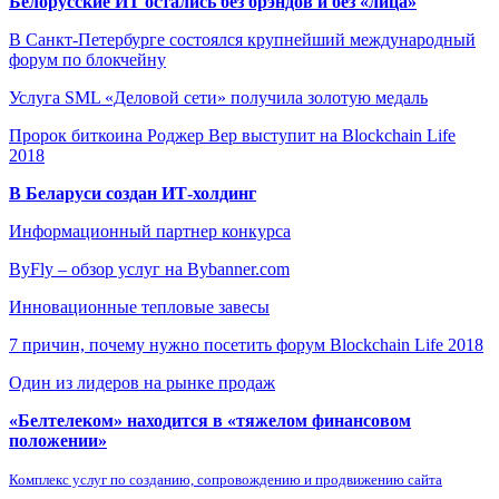
Белорусские ИТ остались без брэндов и без «лица»
В Санкт-Петербурге состоялся крупнейший международный
форум по блокчейну
Услуга SML «Деловой сети» получила золотую медаль
Пророк биткоина Роджер Вер выступит на Blockchain Life
2018
В Беларуси создан ИТ-холдинг
Информационный партнер конкурса
ByFly – обзор услуг на Bybanner.com
Инновационные тепловые завесы
7 причин, почему нужно посетить форум Blockchain Life 2018
Один из лидеров на рынке продаж
«Белтелеком» находится в «тяжелом финансовом
положении»
Комплекс услуг по созданию, сопровождению и продвижению сайта