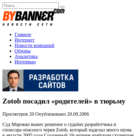
Перейти
Search
к
for:
содержанию
Главное
Интернет
Новости компаний
Обзоры
Аналитика
Интервью
Zotob посадил «родителей» в тюрьму
Просмотров
20
Опубликовано
20.09.2006
Суд Марокко вынес решение о судьбах разработчика и
спонсора опасного червя Zotob, который наделал много шума
в августе 2005 года.Созданный 19-летним арабским студентом