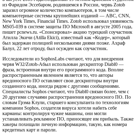
из Фаридом Эссебаром, родившемся в России, червь Zotob
заразил огромное количество компьютеров, в том числе
компьютерные системы крупнейших изданий — ABC, CNN,
New York Times, Financial Times. Zotob использовал уязвимость
MS05-039 в системе защиты ПО Microsoft в августе 2005 года,
пишет pcnews.ru. «Спонсировал» акцию турецкий соучастник
Атилла Экичи (Atilla Ekici), известный как «Кодер», который
был задержан полицией несколькими днями позже. Ахраф
Балул, 22 лет отроду, был осужден как соучастник.
Исследователи из SophosLabs считают, что для внедрения
червя W32/Zotob-Aбыл использован дескриптор Diabl0 —
фраза, встроенная внутри его программного кода. Вполне
распространенным явлением является то, что авторы
вредоносного ПО оставляют свои дескрипторы внутри
созданного кода, иногда рядом с другими сообщениями.
Специалисты Sophos считают, что Diabl0 связан более, чем с
20 другими случаями распространения вредоносного ПО. По
словам Грэма Клули, старшего консультанта по технологиям
компании Sophos, создателя вируса хотели набить себе
карманы: контролируя чужие машины, они могли
устанавливать рекламное ПО, приносящее им прибыль. Также
хакеры похищали личную информацию, такую, как номера
кредитных карт и пароли.