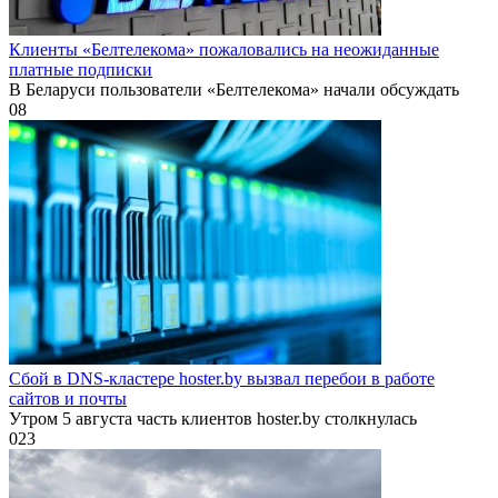
Клиенты «Белтелекома» пожаловались на неожиданные
платные подписки
В Беларуси пользователи «Белтелекома» начали обсуждать
0
8
Сбой в DNS-кластере hoster.by вызвал перебои в работе
сайтов и почты
Утром 5 августа часть клиентов hoster.by столкнулась
0
23