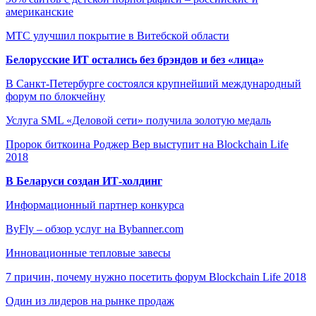
американские
МТС улучшил покрытие в Витебской области
Белорусские ИТ остались без брэндов и без «лица»
В Санкт-Петербурге состоялся крупнейший международный
форум по блокчейну
Услуга SML «Деловой сети» получила золотую медаль
Пророк биткоина Роджер Вер выступит на Blockchain Life
2018
В Беларуси создан ИТ-холдинг
Информационный партнер конкурса
ByFly – обзор услуг на Bybanner.com
Инновационные тепловые завесы
7 причин, почему нужно посетить форум Blockchain Life 2018
Один из лидеров на рынке продаж