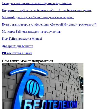
Скандал с порно-хостингом получил продолжение
Подарки от Logitech с любовью и заботой о любимых женщинах
Microsoft для покупки Yahoo! придется занять денег
Пути организаторов конференции «Деловой Интернет» расходятся?
Монстры Байнета выходят на тропу войны
Билл Гейтс приедет в Минск?
Два ярких дня Байнета
PR-агентство онлайн
Вам также может понравиться