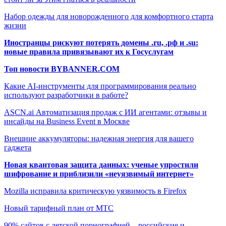
Набор одежды для новорожденного для комфортного старта
жизни
Иностранцы рискуют потерять домены .ru, .рф и .su:
новые правила привязывают их к Госуслугам
Топ новости BYBANNER.COM
Какие AI-инструменты для программирования реально
используют разработчики в работе?
ASCN.ai Автоматизация продаж с ИИ агентами: отзывы и
инсайды на Business Event в Москве
Внешние аккумуляторы: надежная энергия для вашего
гаджета
Новая квантовая защита данных: ученые упростили
шифрование и приблизили «неуязвимый интернет»
Mozilla исправила критическую уязвимость в Firefox
Новый тарифный план от МТС
90% сайтов с детской порнографией – российские и