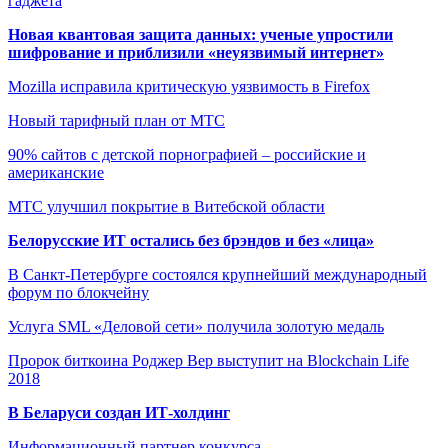
гаджета
Новая квантовая защита данных: ученые упростили
шифрование и приблизили «неуязвимый интернет»
Mozilla исправила критическую уязвимость в Firefox
Новый тарифный план от МТС
90% сайтов с детской порнографией – российские и
американские
МТС улучшил покрытие в Витебской области
Белорусские ИТ остались без брэндов и без «лица»
В Санкт-Петербурге состоялся крупнейший международный
форум по блокчейну
Услуга SML «Деловой сети» получила золотую медаль
Пророк биткоина Роджер Вер выступит на Blockchain Life
2018
В Беларуси создан ИТ-холдинг
Информационный партнер конкурса