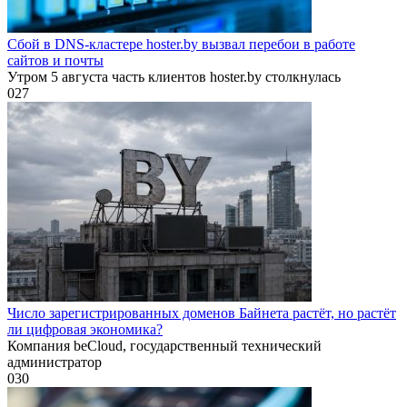
Сбой в DNS-кластере hoster.by вызвал перебои в работе
сайтов и почты
Утром 5 августа часть клиентов hoster.by столкнулась
0
27
Число зарегистрированных доменов Байнета растёт, но растёт
ли цифровая экономика?
Компания beCloud, государственный технический
администратор
0
30