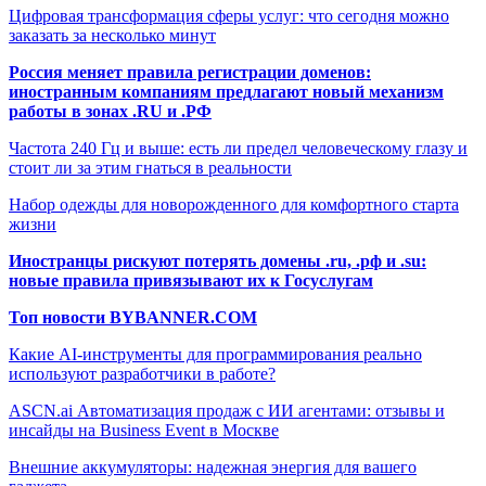
Цифровая трансформация сферы услуг: что сегодня можно
заказать за несколько минут
Россия меняет правила регистрации доменов:
иностранным компаниям предлагают новый механизм
работы в зонах .RU и .РФ
Частота 240 Гц и выше: есть ли предел человеческому глазу и
стоит ли за этим гнаться в реальности
Набор одежды для новорожденного для комфортного старта
жизни
Иностранцы рискуют потерять домены .ru, .рф и .su:
новые правила привязывают их к Госуслугам
Топ новости BYBANNER.COM
Какие AI-инструменты для программирования реально
используют разработчики в работе?
ASCN.ai Автоматизация продаж с ИИ агентами: отзывы и
инсайды на Business Event в Москве
Внешние аккумуляторы: надежная энергия для вашего