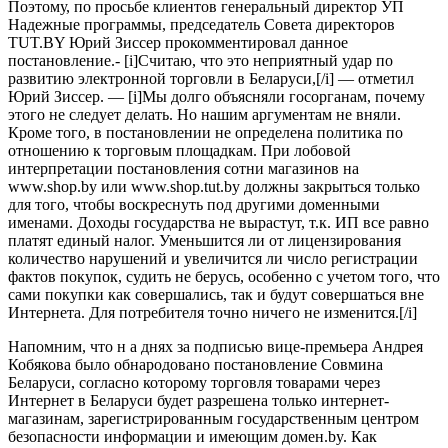
Поэтому, по просьбе клиентов генеральный директор УП
Надежные программы, председатель Совета директоров
TUT.BY Юрий Зиссер прокомментировал данное
постановление.- [i]Считаю, что это неприятный удар по
развитию электронной торговли в Беларуси,[/i] — отметил
Юрий Зиссер. — [i]Мы долго объясняли госорганам, почему
этого не следует делать. Но нашим аргументам не вняли.
Кроме того, в постановлении не определена политика по
отношению к торговым площадкам. При лобовой
интерпретации постановления сотни магазинов на
www.shop.by или www.shop.tut.by должны закрыться только
для того, чтобы воскреснуть под другими доменными
именами. Доходы государства не вырастут, т.к. ИП все равно
платят единый налог. Уменьшится ли от лицензирования
количество нарушений и увеличится ли число регистрации
фактов покупок, судить не берусь, особенно с учетом того, что
сами покупки как совершались, так и будут совершаться вне
Интернета. Для потребителя точно ничего не изменится.[/i]
Напомним, что н а днях за подписью вице-премьера Андрея
Кобякова было обнародовано постановление Совмина
Беларуси, согласно которому торговля товарами через
Интернет в Беларуси будет разрешена только интернет-
магазинам, зарегистрированным государственным центром
безопасности информации и имеющим домен.by. Как