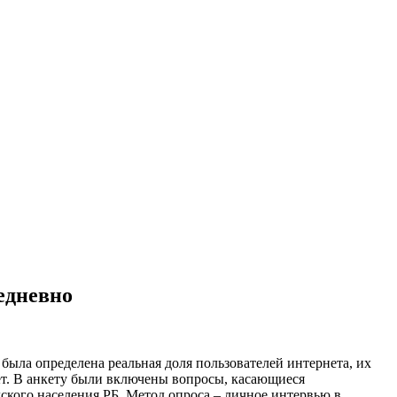
жедневно
была определена реальная доля пользователей интернета, их
лет. В анкету были включены вопросы, касающиеся
дского населения РБ. Метод опроса – личное интервью в