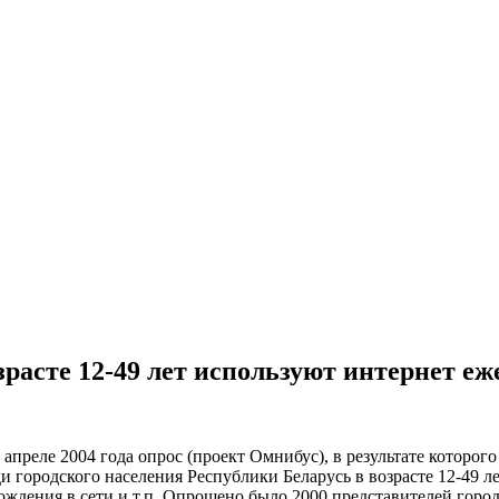
зрасте 12-49 лет используют интернет е
еле 2004 года опрос (проект Омнибус), в результате которого 
ди городского населения Республики Беларусь в возрасте 12-49 
ождения в сети и т.п. Опрошено было 2000 представителей горо