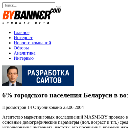
Перейти
Search
к
for:
содержанию
Главное
Интернет
Новости компаний
Обзоры
Аналитика
Интервью
6% городского населения Беларуси в во
Просмотров
14
Опубликовано
23.06.2004
Агентство маркетинговых исследований MASMI-BY провело в апр
основные демографические параметры (пол, возраст и т.п.) сре
использования интернета, частоты его посещения, времени нах