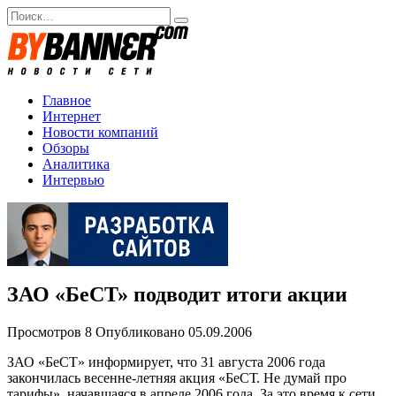
Перейти
Search
к
for:
содержанию
Главное
Интернет
Новости компаний
Обзоры
Аналитика
Интервью
ЗАО «БеСТ» подводит итоги акции
Просмотров
8
Опубликовано
05.09.2006
ЗАО «БеСТ» информирует, что 31 августа 2006 года
закончилась весенне-летняя акция «БеСТ. Не думай про
тарифы», начавшаяся в апреле 2006 года. За это время к сети