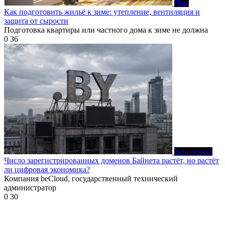
Дом
Как подготовить жильё к зиме: утепление, вентиляция и
защита от сырости
Подготовка квартиры или частного дома к зиме не должна
0
36
Аналитика
Число зарегистрированных доменов Байнета растёт, но растёт
ли цифровая экономика?
Компания beCloud, государственный технический
администратор
0
30