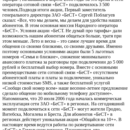
оператора сотовой связи «БеСТ» подключилось 3 500
человек.Подводя итоги акции, Первый заместитель
генерального директора ЗАО «БеСТ» Сергей Поблагуев
сказал: «Все, что мы делаем, мы делаем для удобства наших
абонентов. В этом основная миссия Народного оператора
«БеСТ». Условия акции «БеСТ. Не думай про тарифы» дали
возможность нашим абонентам общаться больше, тратя при
этом меньше. Лето и весна – это самое лучшее время для
общения со своими близкими, со своими друзьями. Именно
поэтому основными условиями акции были 5 льготных
номеров «Семья и близкие», снижение минимального
авансового платежа за разговоры при подключении до 5 000
рублей и бесплатный выбор номера. Вместе с основными
преимуществами сети сотовой связи «БеСТ» отсутствием
абонентской платы и платы за подключение, уникально
низкой стоимостью SMS, а также бесплатной услугой
«Сообщи свой номер всем» наше весенне-летнее предложение
сделало общение по мобильному телефону доступнее».
Напоминаем, что 20 июля 2006 года началась коммерческая
эксплуатация сети ЗАО «БеСТ» в регионах. На сегодняшний
момент подключиться к сети «БеСТ» могут жители Гродно,
Витебска, Могилева и Бреста. Для абонентов «БеСТ» в
регионах действует уникальная акция «Общайся на 10+». В
настоящее время ведутся работы по развертывание сети
«БеСТ» в Гомельском регионе. Планируется, что