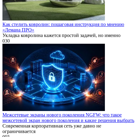
Как стелить ковролин: пошаговая инструкция по мнению
«Лемана ПРО»
Укладка ковролина кажется простой задачей, но именно
0
30
Межсетевые экраны нового поколения NGFW: что такое
межсетевой экран нового поколения и какие решения выбрать
Современная корпоративная сеть уже давно не
ограничивается
0
55