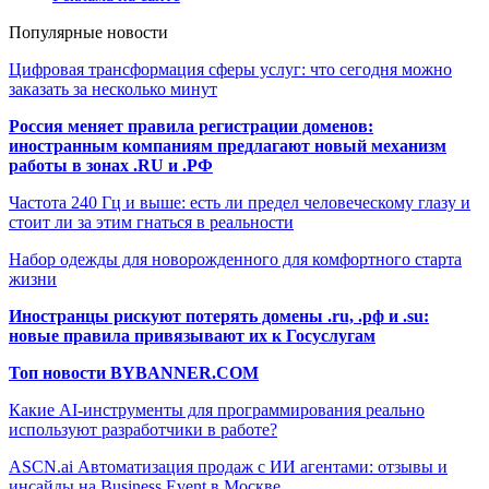
Популярные новости
Цифровая трансформация сферы услуг: что сегодня можно
заказать за несколько минут
Россия меняет правила регистрации доменов:
иностранным компаниям предлагают новый механизм
работы в зонах .RU и .РФ
Частота 240 Гц и выше: есть ли предел человеческому глазу и
стоит ли за этим гнаться в реальности
Набор одежды для новорожденного для комфортного старта
жизни
Иностранцы рискуют потерять домены .ru, .рф и .su:
новые правила привязывают их к Госуслугам
Топ новости BYBANNER.COM
Какие AI-инструменты для программирования реально
используют разработчики в работе?
ASCN.ai Автоматизация продаж с ИИ агентами: отзывы и
инсайды на Business Event в Москве