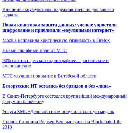
Внешние аккумуляторы: надежная энергия для вашего
гаджета
Новая квантовая защита данных: ученые упростили
шифрование и приблизили «неуязвимый интернет»
Mozilla исправила критическую уязвимость в Firefox
Новый тарифный план от МТС
90% сайтов с детской порнографией – российские и
американские
МТС улучшил покрытие в Витебской области
Белорусские ИТ остались без брэндов и без «лица»
В Санкт-Петербурге состоялся крупнейший международный
форум по блокчейну
Услуга SML «Деловой сети» получила золотую медаль
Пророк биткоина Роджер Вер выступит на Blockchain Life
2018