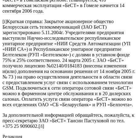
коммерческая эксплуатация «БеСТ» в Гомеле начнется 14
сентября 2006 года.
[i]Краткая справка: Закрытое акционерное общество
Белорусская сеть телекоммуникаций (ЗАО БеСТ)
зарегистрировано 5.11.2004г. Учредителями предприятия
выступили Научно-исследовательское республиканское
унитарное предприятие «НИИ Средств Автоматизации (УП
«НИИ СА») и Республиканское унитарное предприятие
Белтелеком (РУП «Белтелеком») с долями в уставном фонде
75% и 25% соответственно. 24 марта 2005 г. ЗАО «БеСТ»
получило лицензию №02140/0184183 (внесены изменения
и(или) дополнения на основании решения от 14 ноября 2005 г.
№ 73 ) на право осуществления деятельности в области связи
с предоставлением услуг связи с использованием технологии
GSM. Подключиться к сети оператора сотовой связи «БеСТ»
можно в фирменном центре обслуживания и в 20 дилерских
салонах. Оплатить услуги связи оператора «БеСТ» можно во
всех отделениях ОАО «СБ «Беларусбанк» и РУП «Белпочта».
За дополнительной информацией обращайтесь, пожалуйста, к
пресс-секретарю ЗАО «БеСТ» Таисии Пастуховой по тел.
+375 25 9090602.[/i]
Редакция