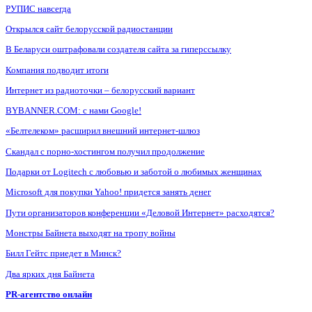
РУПИС навсегда
Открылся сайт белорусской радиостанции
В Беларуси оштрафовали создателя сайта за гиперссылку
Компания подводит итоги
Интернет из радиоточки – белорусский вариант
BYBANNER.COM: c нами Google!
«Белтелеком» расширил внешний интернет-шлюз
Скандал с порно-хостингом получил продолжение
Подарки от Logitech с любовью и заботой о любимых женщинах
Microsoft для покупки Yahoo! придется занять денег
Пути организаторов конференции «Деловой Интернет» расходятся?
Монстры Байнета выходят на тропу войны
Билл Гейтс приедет в Минск?
Два ярких дня Байнета
PR-агентство онлайн